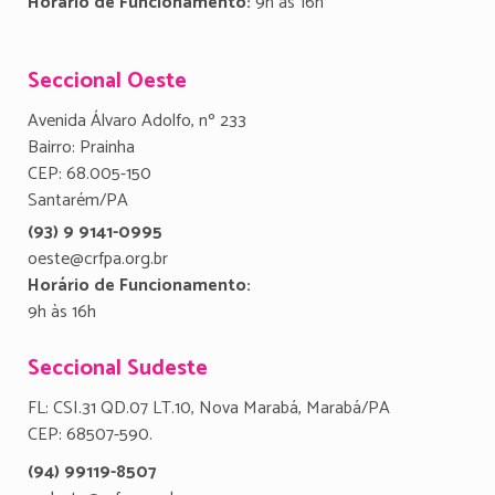
Horário de Funcionamento:
9h às 16h
Seccional Oeste
Avenida Álvaro Adolfo, nº 233
Bairro: Prainha
CEP: 68.005-150
Santarém/PA
(93) 9 9141-0995
oeste@crfpa.org.br
Horário de Funcionamento:
9h às 16h
Seccional Sudeste
FL: CSI.31 QD.07 LT.10, Nova Marabá, Marabá/PA
CEP: 68507-590.
(94) 99119-8507