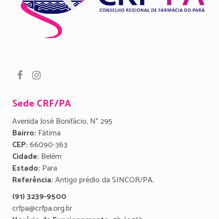
Sede CRF/PA
Avenida José Bonifácio, N° 295
Bairro:
Fátima
CEP:
66090-363
Cidade:
Belém
Estado:
Para
Referência:
Antigo prédio da SINCOR/PA.
(91) 3239-9500
crfpa@crfpa.org.br