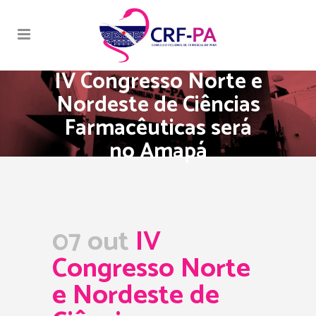
IV Congresso Norte e
Nordeste de Ciências
Farmacêuticas será
no Amapá
07 out
IV
Congresso Norte
e Nordeste de