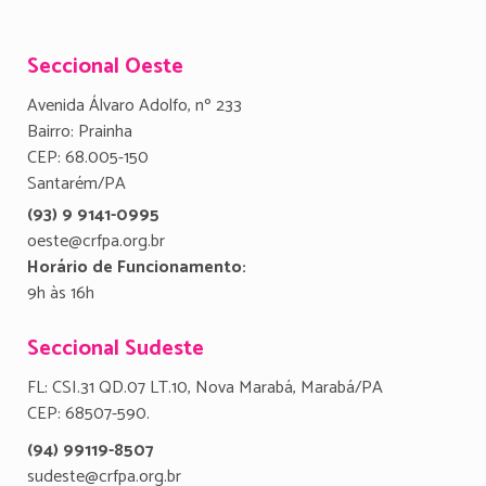
Seccional Oeste
Avenida Álvaro Adolfo, nº 233
Bairro: Prainha
CEP: 68.005-150
Santarém/PA
(93) 9 9141-0995
oeste@crfpa.org.br
Horário de Funcionamento:
9h às 16h
Seccional Sudeste
FL: CSI.31 QD.07 LT.10, Nova Marabá, Marabá/PA
CEP: 68507-590.
(94) 99119-8507
sudeste@crfpa.org.br