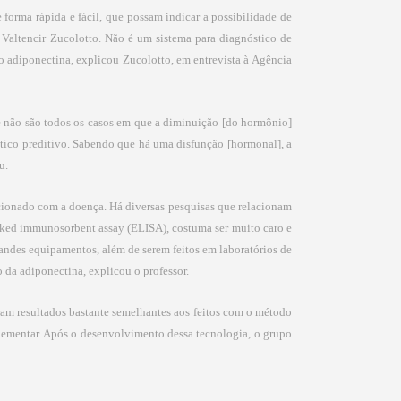
forma rápida e fácil, que possam indicar a possibilidade de
 Valtencir Zucolotto. Não é um sistema para diagnóstico de
adiponectina, explicou Zucolotto, em entrevista à Agência
e não são todos os casos em que a diminuição [do hormônio]
stico preditivo. Sabendo que há uma disfunção [hormonal], a
u.
acionado com a doença. Há diversas pesquisas que relacionam
nked immunosorbent assay (ELISA), costuma ser muito caro e
randes equipamentos, além de serem feitos em laboratórios de
 da adiponectina, explicou o professor.
ram resultados bastante semelhantes aos feitos com o método
plementar. Após o desenvolvimento dessa tecnologia, o grupo