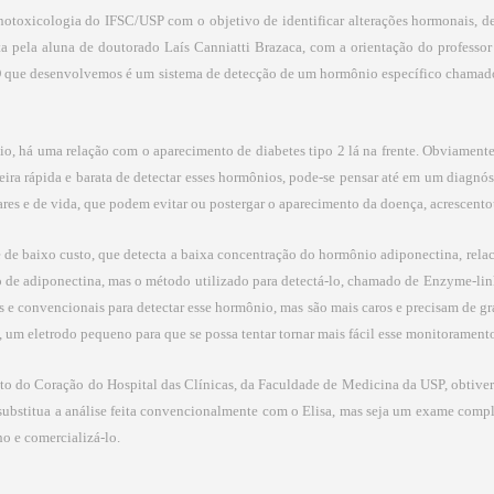
toxicologia do IFSC/USP com o objetivo de identificar alterações hormonais, de 
ita pela aluna de doutorado Laís Canniatti Brazaca, com a orientação do professor
 O que desenvolvemos é um sistema de detecção de um hormônio específico chamado 
, há uma relação com o aparecimento de diabetes tipo 2 lá na frente. Obviament
eira rápida e barata de detectar esses hormônios, pode-se pensar até em um diagnó
es e de vida, que podem evitar ou postergar o aparecimento da doença, acrescento
e de baixo custo, que detecta a baixa concentração do hormônio adiponectina, rel
ão de adiponectina, mas o método utilizado para detectá-lo, chamado de Enzyme-li
s e convencionais para detectar esse hormônio, mas são mais caros e precisam de g
l, um eletrodo pequeno para que se possa tentar tornar mais fácil esse monitoramento
uto do Coração do Hospital das Clínicas, da Faculdade de Medicina da USP, obtive
o substitua a análise feita convencionalmente com o Elisa, mas seja um exame com
ho e comercializá-lo.