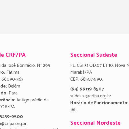
de CRF/PA
Seccional Sudeste
ida José Bonifácio, N° 295
FL: CSI.31 QD.07 LT.10, Nova 
ro:
Fátima
Marabá/PA
:
66090-363
CEP: 68507-590.
ade:
Belém
(94) 99119-8507
ado:
Para
sudeste@crfpa.org.br
rência:
Antigo prédio da
Horário de Funcionamento:
COR/PA.
16h
) 3239-9500
Seccional Nordeste
a@crfpa.org.br