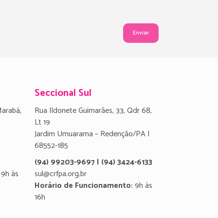
Seccional Sul
Marabá,
Rua Ildonete Guimarães, 33, Qdr 68,
Lt 19
Jardim Umuarama – Redenção/PA |
68552-185
(94) 99203-9697 | (94) 3424-6133
9h às
sul@crfpa.org.br
Horário de Funcionamento:
9h às
16h