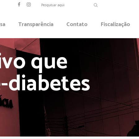
sa
Transparência
Contato
Fiscalização
tivo que
é-diabetes