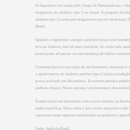
O dispositivo foi criado pelo Grupo de Nanomedicina e Nano
surgimento do diabetes tipo 2 no futuro. A pesquisa foi fe
diabetes tipo 2 e nem para diagnóstico precoce da doença.
Brasil.
Quando o organismo começa a produzir menos esse hormônio
leva ao diabetes, mas há uma correlação. Se existe uma man
pessoa pode até pensar em uma mudança de hábitos alimentar
O sistema funciona por meio de um biossensor, descartável 
o aparecimento do diabetes mellitus tipo 2 à baixa produç
pouco realizado em laboratórios. Já existem métodos padrõe
análises clínicas. Nosso sistema é um biossensor, descartáve
Exames feitos em laboratório com o novo sistema, no Instit
tradicional Elisa. Mas a ideia é que o novo dispositivo nã
espera encontrar empresas interessadas em produzir o aparel
Fonte: Agência Brasil