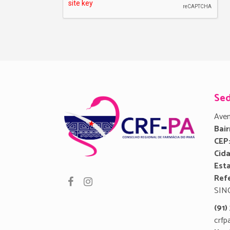
Se
Aven
Bair
CEP
Cid
Est
Refe
SIN
(91
crfp