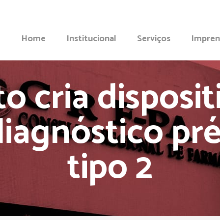
Home
Institucional
Serviços
Impren
to cria disposi
iagnóstico pr
tipo 2