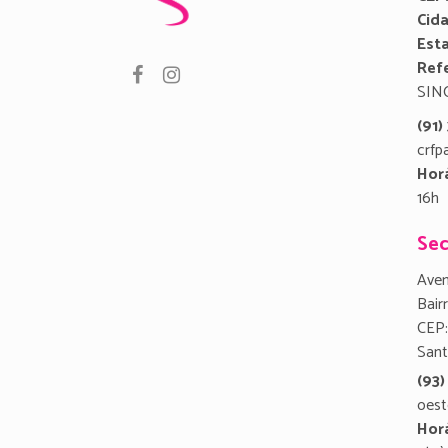
Cid
Est
Refe
SIN
(91
crfp
Hor
16h
Sec
Aven
Bair
CEP:
San
(93)
oest
Hor