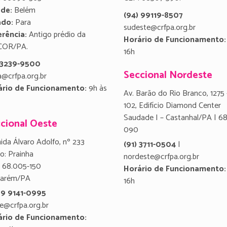
ade:
Belém
(94) 99119-8507
ado:
Para
sudeste@crfpa.org.br
rência:
Antigo prédio da
Horário de Funcionamento:
COR/PA.
16h
) 3239-9500
Seccional Nordeste
a@crfpa.org.br
ário de Funcionamento:
9h às
Av. Barão do Rio Branco, 1275 
102, Edifício Diamond Center
Saudade I – Castanhal/PA | 6
cional Oeste
090
ida Álvaro Adolfo, nº 233
(91) 3711-0504
|
ro: Prainha
nordeste@crfpa.org.br
 68.005-150
Horário de Funcionamento:
tarém/PA
16h
 9 9141-0995
e@crfpa.org.br
ário de Funcionamento: