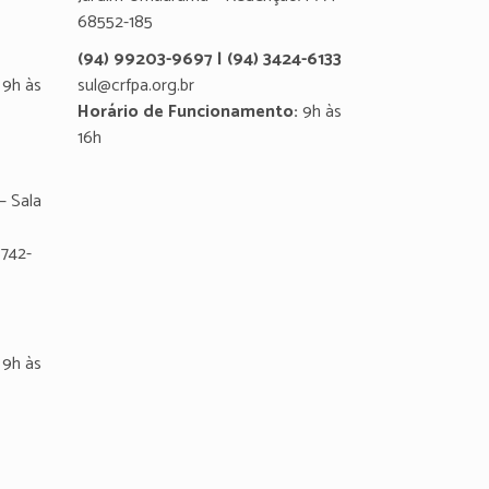
68552-185
(94) 99203-9697 | (94) 3424-6133
9h às
sul@crfpa.org.br
Horário de Funcionamento:
9h às
16h
– Sala
8742-
9h às