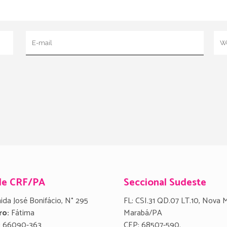
de CRF/PA
Seccional Sudeste
ida José Bonifácio, N° 295
FL: CSI.31 QD.07 LT.10, Nova 
ro:
Fátima
Marabá/PA
:
66090-363
CEP: 68507-590.