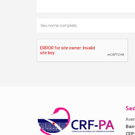
Se
Aven
Bair
CEP