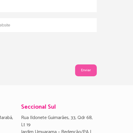
Seccional Sul
Marabá,
Rua Ildonete Guimarães, 33, Qdr 68,
Lt 19
Jardim Umuarama – Redenção/PA |