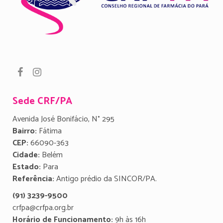
Sede CRF/PA
Avenida José Bonifácio, N° 295
Bairro:
Fátima
CEP:
66090-363
Cidade:
Belém
Estado:
Para
Referência:
Antigo prédio da SINCOR/PA.
(91) 3239-9500
crfpa@crfpa.org.br
Horário de Funcionamento:
9h às 16h