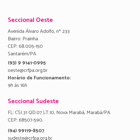
Seccional Oeste
Avenida Álvaro Adolfo, nº 233
Bairro: Prainha
CEP: 68.005-150
Santarém/PA
(93) 9 9141-0995
oeste@crfpa.org.br
Horário de Funcionamento:
9h às 16h
Seccional Sudeste
FL: CSI.31 QD.07 LT.10, Nova Marabá, Marabá/PA
CEP: 68507-590.
(94) 99119-8507
sudeste@crfpa.org.br