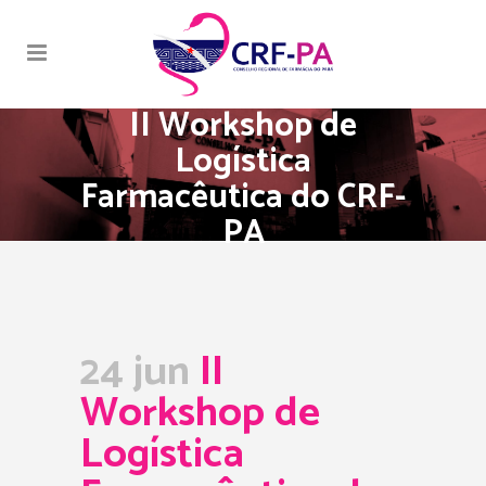
II Workshop de
Logística
Farmacêutica do CRF-
PA
24 jun
II
Workshop de
Logística