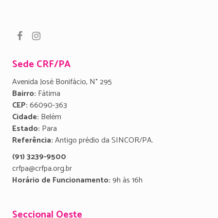
Sede CRF/PA
Avenida José Bonifácio, N° 295
Bairro:
Fátima
CEP:
66090-363
Cidade:
Belém
Estado:
Para
Referência:
Antigo prédio da SINCOR/PA.
(91) 3239-9500
crfpa@crfpa.org.br
Horário de Funcionamento:
9h às 16h
Seccional Oeste