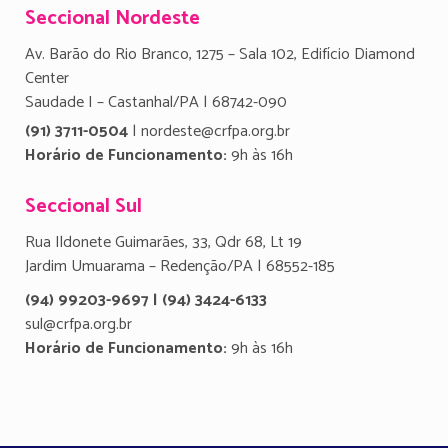
Seccional Nordeste
Av. Barão do Rio Branco, 1275 – Sala 102, Edifício Diamond
Center
Saudade I – Castanhal/PA | 68742-090
(91) 3711-0504
| nordeste@crfpa.org.br
Horário de Funcionamento:
9h às 16h
Seccional Sul
Rua Ildonete Guimarães, 33, Qdr 68, Lt 19
Jardim Umuarama – Redenção/PA | 68552-185
(94) 99203-9697 | (94) 3424-6133
sul@crfpa.org.br
Horário de Funcionamento:
9h às 16h