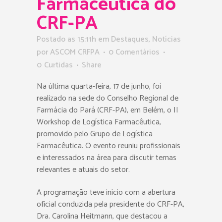
Farmacêutica do
CRF-PA
Postado as 15:11h
em
Destaques
,
Notícias
por
ASCOM CRFPA
0 Comentários
0
Curtidas
Share
Na última quarta-feira, 17 de junho, foi
realizado na sede do Conselho Regional de
Farmácia do Pará (CRF-PA), em Belém, o II
Workshop de Logística Farmacêutica,
promovido pelo Grupo de Logística
Farmacêutica. O evento reuniu profissionais
e interessados na área para discutir temas
relevantes e atuais do setor.
A programação teve início com a abertura
oficial conduzida pela presidente do CRF-PA,
Dra. Carolina Heitmann, que destacou a