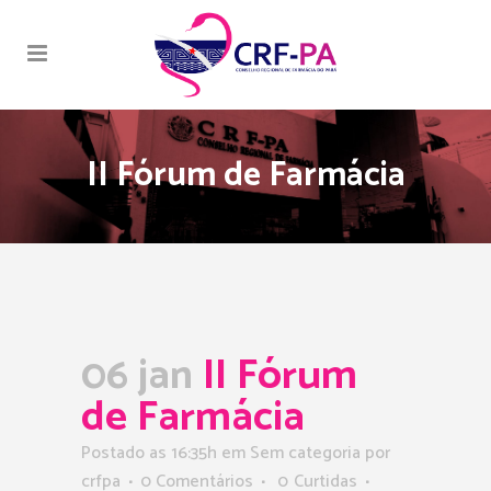
II Fórum de Farmácia
06 jan
II Fórum
de Farmácia
Postado as 16:35h
em Sem categoria
por
crfpa
0 Comentários
0
Curtidas