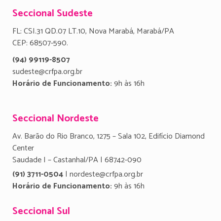
Seccional Sudeste
FL: CSI.31 QD.07 LT.10, Nova Marabá, Marabá/PA
CEP: 68507-590.
(94) 99119-8507
sudeste@crfpa.org.br
Horário de Funcionamento:
9h às 16h
Seccional Nordeste
Av. Barão do Rio Branco, 1275 – Sala 102, Edifício Diamond
Center
Saudade I – Castanhal/PA | 68742-090
(91) 3711-0504
| nordeste@crfpa.org.br
Horário de Funcionamento:
9h às 16h
Seccional Sul