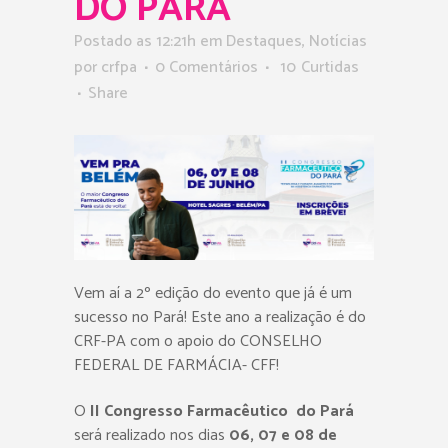
DO PARÁ
Postado as 12:21h
em
Destaques
,
Notícias
por
crfpa
0 Comentários
10
Curtidas
Share
Vem aí a 2º edição do evento que já é um
sucesso no Pará! Este ano a realização é do
CRF-PA com o apoio do CONSELHO
FEDERAL DE FARMÁCIA- CFF!
O
II Congresso Farmacêutico
do Pará
será realizado nos dias
06, 07 e 08 de