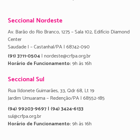
Seccional Nordeste
Av. Barão do Rio Branco, 1275 – Sala 102, Edifício Diamond
Center
Saudade I – Castanhal/PA | 68742-090
(91) 3711-0504
| nordeste@crfpa.org.br
Horário de Funcionamento:
9h às 16h
Seccional Sul
Rua Ildonete Guimarães, 33, Qdr 68, Lt 19
Jardim Umuarama – Redenção/PA | 68552-185
(94) 99203-9697 | (94) 3424-6133
sul@crfpa.org.br
Horário de Funcionamento:
9h às 16h