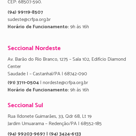
CEP: 68507-590.
(94) 99119-8507
sudeste@crfpa.org.br
Horário de Funcionamento:
9h às 16h
Seccional Nordeste
Av. Barão do Rio Branco, 1275 – Sala 102, Edifício Diamond
Center
Saudade I – Castanhal/PA | 68742-090
(91) 3711-0504
| nordeste@crfpa.org.br
Horário de Funcionamento:
9h às 16h
Seccional Sul
Rua Ildonete Guimarães, 33, Qdr 68, Lt 19
Jardim Umuarama – Redenção/PA | 68552-185
(94) 99203-9697 | (94) 3424-6133