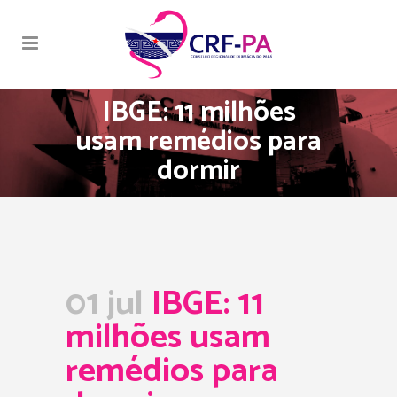
IBGE: 11 milhões
usam remédios para
dormir
01 jul
IBGE: 11
milhões usam
remédios para