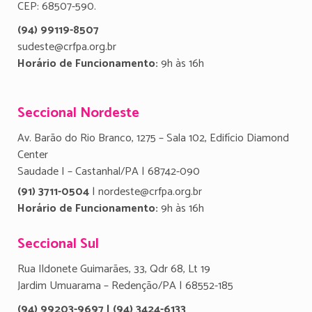
CEP: 68507-590.
(94) 99119-8507
sudeste@crfpa.org.br
Horário de Funcionamento:
9h às 16h
Seccional Nordeste
Av. Barão do Rio Branco, 1275 – Sala 102, Edifício Diamond
Center
Saudade I – Castanhal/PA | 68742-090
(91) 3711-0504
| nordeste@crfpa.org.br
Horário de Funcionamento:
9h às 16h
Seccional Sul
Rua Ildonete Guimarães, 33, Qdr 68, Lt 19
Jardim Umuarama – Redenção/PA | 68552-185
(94) 99203-9697 | (94) 3424-6133