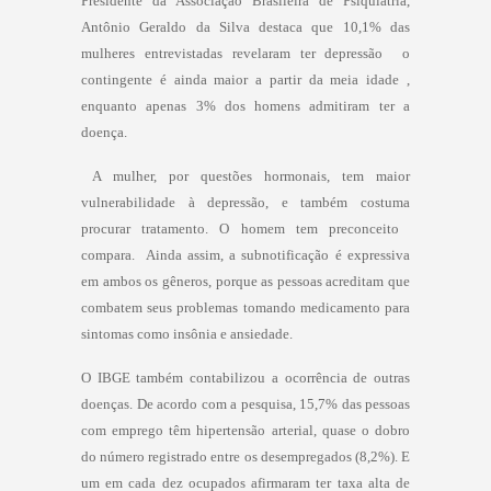
Presidente da Associação Brasileira de Psiquiatria,
Antônio Geraldo da Silva destaca que 10,1% das
mulheres entrevistadas revelaram ter depressão  o
contingente é ainda maior a partir da meia idade ,
enquanto apenas 3% dos homens admitiram ter a
doença.
 A mulher, por questões hormonais, tem maior
vulnerabilidade à depressão, e também costuma
procurar tratamento. O homem tem preconceito 
compara.  Ainda assim, a subnotificação é expressiva
em ambos os gêneros, porque as pessoas acreditam que
combatem seus problemas tomando medicamento para
sintomas como insônia e ansiedade.
O IBGE também contabilizou a ocorrência de outras
doenças. De acordo com a pesquisa, 15,7% das pessoas
com emprego têm hipertensão arterial, quase o dobro
do número registrado entre os desempregados (8,2%). E
um em cada dez ocupados afirmaram ter taxa alta de