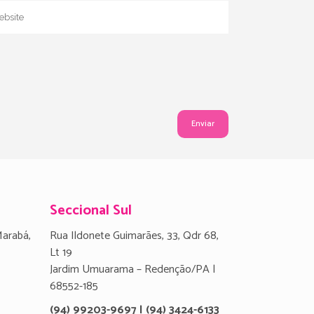
Seccional Sul
Marabá,
Rua Ildonete Guimarães, 33, Qdr 68,
Lt 19
Jardim Umuarama – Redenção/PA |
68552-185
(94) 99203-9697 | (94) 3424-6133