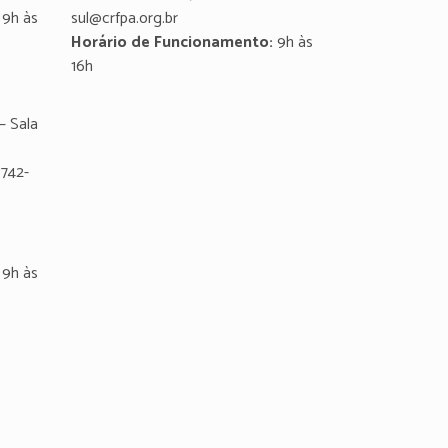
9h às
sul@crfpa.org.br
Horário de Funcionamento:
9h às
16h
– Sala
8742-
9h às