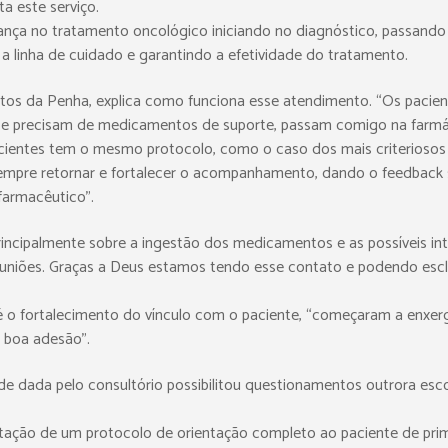
a este serviço.
urança no tratamento oncológico iniciando no diagnóstico, passan
 linha de cuidado e garantindo a efetividade do tratamento.
antos da Penha, explica como funciona esse atendimento. “Os pacie
, e precisam de medicamentos de suporte, passam comigo na farmác
ientes tem o mesmo protocolo, como o caso dos mais criteriosos q
pre retornar e fortalecer o acompanhamento, dando o feedback sob
farmacêutico”.
principalmente sobre a ingestão dos medicamentos e as possíveis i
euniões. Graças a Deus estamos tendo esse contato e podendo escl
da é o fortalecimento do vínculo com o paciente, “começaram a enxe
a boa adesão”.
de dada pelo consultório possibilitou questionamentos outrora esc
tação de um protocolo de orientação completo ao paciente de prime