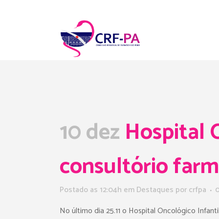
10 dez
Hospital O
consultório far
Postado as 12:04h
em
Destaques
por
crfpa
0
No último dia 25.11 o Hospital Oncológico Infant