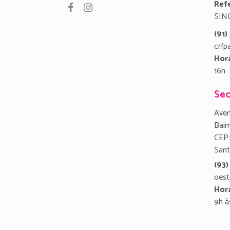
Refe
SIN
(91
crfp
Hor
16h
Sec
Aven
Bair
CEP:
San
(93)
oest
Hor
9h à