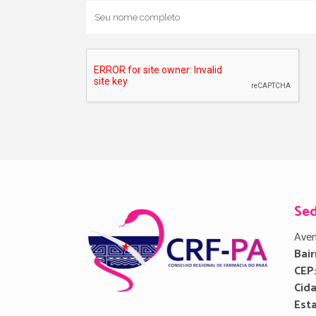
Se
Aven
Bair
CEP
Cid
Est