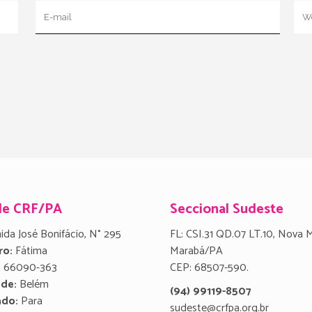
de CRF/PA
Seccional Sudeste
ida José Bonifácio, N° 295
FL: CSI.31 QD.07 LT.10, Nova 
ro:
Fátima
Marabá/PA
:
66090-363
CEP: 68507-590.
ade:
Belém
(94) 99119-8507
ado:
Para
sudeste@crfpa.org.br