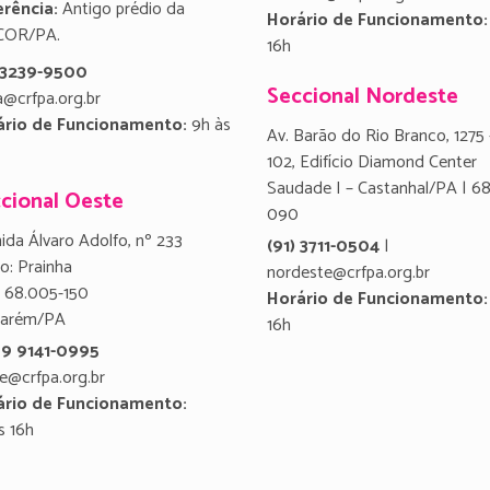
rência:
Antigo prédio da
Horário de Funcionamento:
COR/PA.
16h
) 3239-9500
Seccional Nordeste
a@crfpa.org.br
ário de Funcionamento:
9h às
Av. Barão do Rio Branco, 1275 
102, Edifício Diamond Center
Saudade I – Castanhal/PA | 6
cional Oeste
090
ida Álvaro Adolfo, nº 233
(91) 3711-0504
|
ro: Prainha
nordeste@crfpa.org.br
 68.005-150
Horário de Funcionamento:
tarém/PA
16h
 9 9141-0995
e@crfpa.org.br
ário de Funcionamento:
s 16h