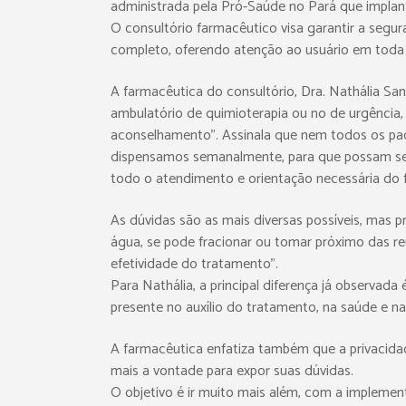
administrada pela Pró-Saúde no Pará que implant
O consultório farmacêutico visa garantir a seg
completo, oferendo atenção ao usuário em toda a
A farmacêutica do consultório, Dra. Nathália S
ambulatório de quimioterapia ou no de urgência
aconselhamento”. Assinala que nem todos os pac
dispensamos semanalmente, para que possam sem
todo o atendimento e orientação necessária do 
As dúvidas são as mais diversas possíveis, mas 
água, se pode fracionar ou tomar próximo das r
efetividade do tratamento”.
Para Nathália, a principal diferença já observa
presente no auxílio do tratamento, na saúde e n
A farmacêutica enfatiza também que a privacida
mais a vontade para expor suas dúvidas.
O objetivo é ir muito mais além, com a implemen