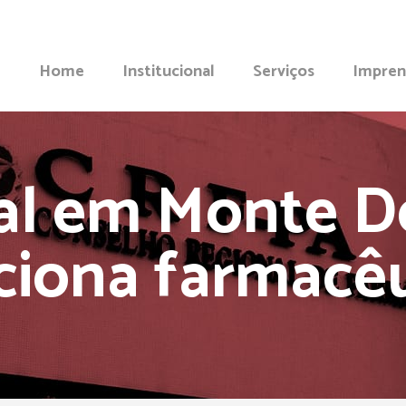
Home
Institucional
Serviços
Impren
al em Monte 
ciona farmacê