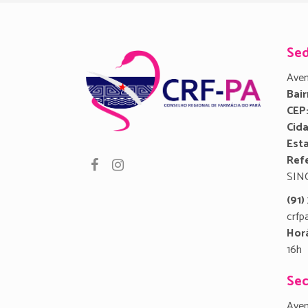
Se
Aven
Bair
CEP
Cid
Est
Refe
SIN
(91
crfp
Hor
16h
Sec
Aven