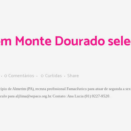
em Monte Dourado sele
0 Comentários
0
Curtidas
Share
io de Almerim (PA), recruta profissional Famacêutico para atuar de segunda a sext
ículo para
aljlima@sepaco.org.br
. Contato: Ana Lucia (91) 9227-9520.