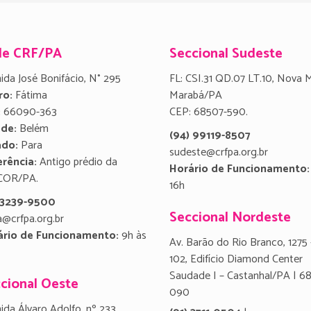
de CRF/PA
Seccional Sudeste
ida José Bonifácio, N° 295
FL: CSI.31 QD.07 LT.10, Nova 
ro:
Fátima
Marabá/PA
:
66090-363
CEP: 68507-590.
ade:
Belém
(94) 99119-8507
ado:
Para
sudeste@crfpa.org.br
rência:
Antigo prédio da
Horário de Funcionamento:
COR/PA.
16h
) 3239-9500
Seccional Nordeste
a@crfpa.org.br
ário de Funcionamento:
9h às
Av. Barão do Rio Branco, 1275 
102, Edifício Diamond Center
Saudade I – Castanhal/PA | 6
cional Oeste
090
ida Álvaro Adolfo, nº 233