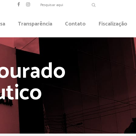
sa
Transparência
Contato
Fiscalização
Dourado
utico