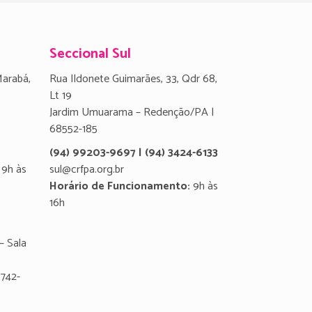
Seccional Sul
Marabá,
Rua Ildonete Guimarães, 33, Qdr 68,
Lt 19
Jardim Umuarama – Redenção/PA |
68552-185
(94) 99203-9697 | (94) 3424-6133
9h às
sul@crfpa.org.br
Horário de Funcionamento:
9h às
16h
– Sala
8742-