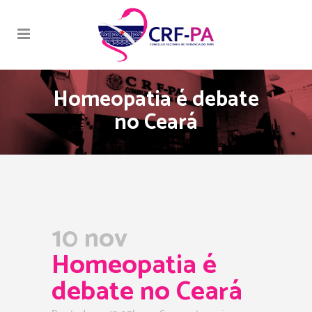
Homeopatia é debate
no Ceará
10 nov
Homeopatia é
debate no Ceará