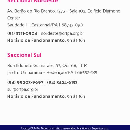
Seccional Nordeste
Av. Barão do Rio Branco, 1275 – Sala 102, Edifício Diamond
Center
Saudade I – Castanhal/PA | 68742-090
(91) 3711-0504
| nordeste@crfpa.org.br
Horário de Funcionamento:
9h às 16h
Seccional Sul
Rua Ildonete Guimarães, 33, Qdr 68, Lt 19
Jardim Umuarama – Redenção/PA | 68552-185
(94) 99203-9697 | (94) 3424-6133
sul@crfpa.org.br
Horário de Funcionamento:
9h às 16h
© 2023 CRF/PA. Todos os direitos reservados. Mantido por
Suportepress
.