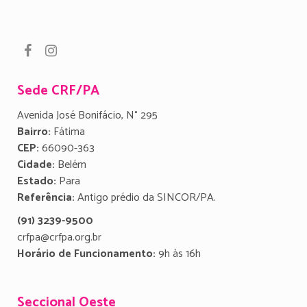
Sede CRF/PA
Avenida José Bonifácio, N° 295
Bairro:
Fátima
CEP:
66090-363
Cidade:
Belém
Estado:
Para
Referência:
Antigo prédio da SINCOR/PA.
(91) 3239-9500
crfpa@crfpa.org.br
Horário de Funcionamento:
9h às 16h
Seccional Oeste