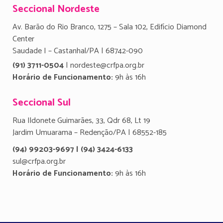
Seccional Nordeste
Av. Barão do Rio Branco, 1275 – Sala 102, Edifício Diamond
Center
Saudade I – Castanhal/PA | 68742-090
(91) 3711-0504
| nordeste@crfpa.org.br
Horário de Funcionamento:
9h às 16h
Seccional Sul
Rua Ildonete Guimarães, 33, Qdr 68, Lt 19
Jardim Umuarama – Redenção/PA | 68552-185
(94) 99203-9697 | (94) 3424-6133
sul@crfpa.org.br
Horário de Funcionamento:
9h às 16h