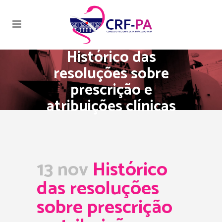
Histórico das
resoluções sobre
prescrição e
atribuições clínicas
13 nov
Histórico
das resoluções
sobre prescrição