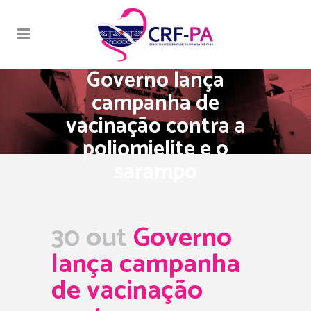
Governo lança
campanha de
vacinação contra a
poliomielite e o
sarampo
30 out
Governo
lança campanha
de vacinação