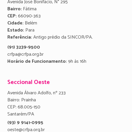
Avenida José Bonifácio, N° 295
Bairro:
Fátima
CEP:
66090-363
Cidade:
Belém
Estado:
Para
Referência:
Antigo prédio da SINCOR/PA.
(91) 3239-9500
crfpa@crfpa.org.br
Horário de Funcionamento:
9h às 16h
Seccional Oeste
Avenida Álvaro Adolfo, nº 233
Bairro: Prainha
CEP: 68.005-150
Santarém/PA
(93) 9 9141-0995
oeste@crfpa.org.br