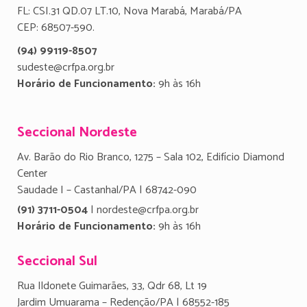
FL: CSI.31 QD.07 LT.10, Nova Marabá, Marabá/PA
CEP: 68507-590.
(94) 99119-8507
sudeste@crfpa.org.br
Horário de Funcionamento:
9h às 16h
Seccional Nordeste
Av. Barão do Rio Branco, 1275 – Sala 102, Edifício Diamond
Center
Saudade I – Castanhal/PA | 68742-090
(91) 3711-0504
| nordeste@crfpa.org.br
Horário de Funcionamento:
9h às 16h
Seccional Sul
Rua Ildonete Guimarães, 33, Qdr 68, Lt 19
Jardim Umuarama – Redenção/PA | 68552-185