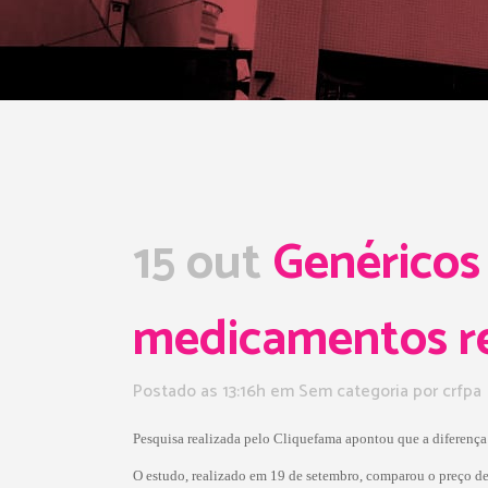
15 out
Genéricos
medicamentos re
Postado as 13:16h
em Sem categoria
por
crfpa
Pesquisa realizada pelo Cliquefama apontou que a diferença
O estudo, realizado em 19 de setembro, comparou o preço de 