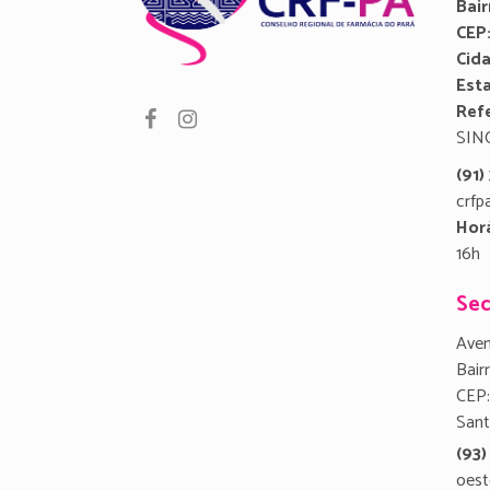
Bair
CEP
Cid
Est
Refe
SIN
(91
crfp
Hor
16h
Sec
Aven
Bair
CEP:
San
(93)
oest