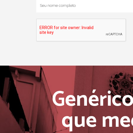
Genérico
que me