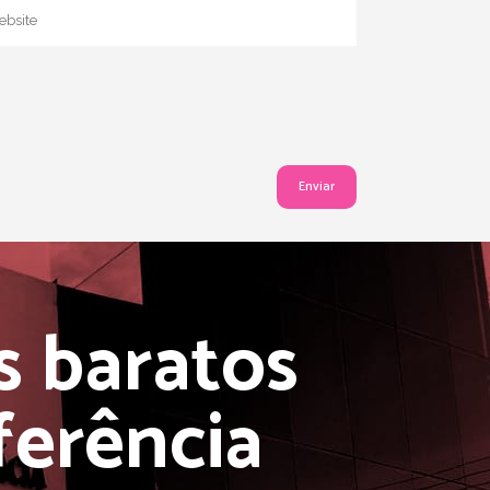
s baratos
erência