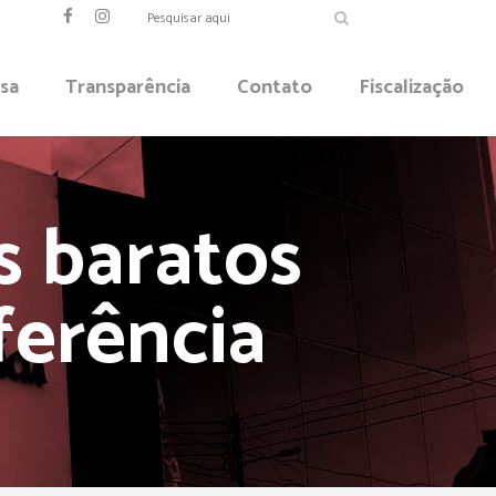
sa
Transparência
Contato
Fiscalização
s baratos
erência