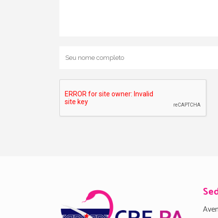
Se
Aven