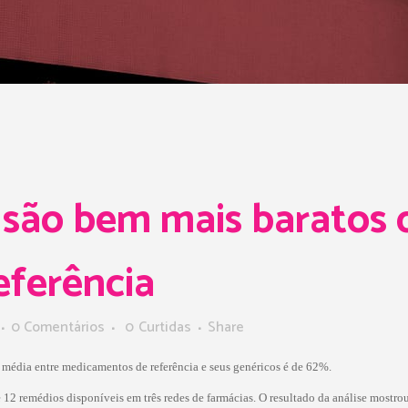
 são bem mais baratos 
ferência
0 Comentários
0
Curtidas
Share
 média entre medicamentos de referência e seus genéricos é de 62%.
12 remédios disponíveis em três redes de farmácias. O resultado da análise mostro