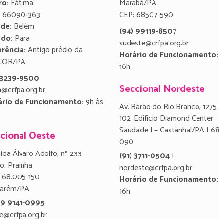
ro:
Fátima
Marabá/PA
:
66090-363
CEP: 68507-590.
ade:
Belém
(94) 99119-8507
ado:
Para
sudeste@crfpa.org.br
rência:
Antigo prédio da
Horário de Funcionamento:
COR/PA.
16h
) 3239-9500
Seccional Nordeste
a@crfpa.org.br
ário de Funcionamento:
9h às
Av. Barão do Rio Branco, 1275 
102, Edifício Diamond Center
Saudade I – Castanhal/PA | 6
cional Oeste
090
ida Álvaro Adolfo, nº 233
(91) 3711-0504
|
ro: Prainha
nordeste@crfpa.org.br
 68.005-150
Horário de Funcionamento:
tarém/PA
16h
 9 9141-0995
e@crfpa.org.br