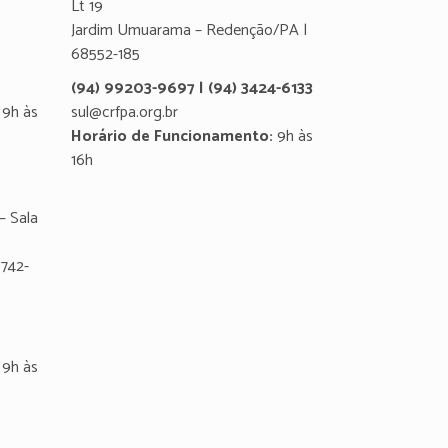
Lt 19
Jardim Umuarama – Redenção/PA |
68552-185
(94) 99203-9697 | (94) 3424-6133
9h às
sul@crfpa.org.br
Horário de Funcionamento:
9h às
16h
– Sala
8742-
9h às