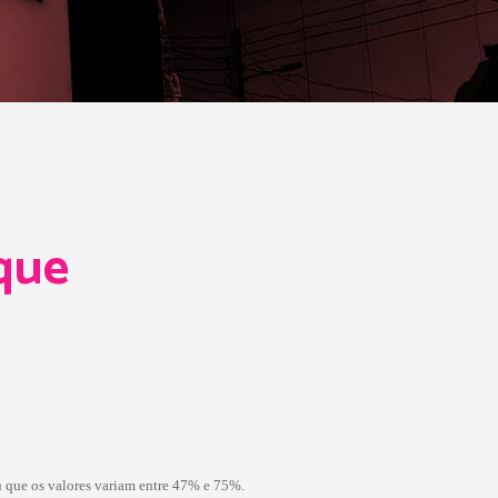
que
u que os valores variam entre 47% e 75%.