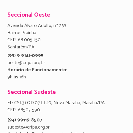
Seccional Oeste
Avenida Álvaro Adolfo, nº 233
Bairro: Prainha
CEP: 68.005-150
Santarém/PA
(93) 9 9141-0995
oeste@crfpa.org.br
Horário de Funcionamento:
9h às 16h
Seccional Sudeste
FL: CSI.31 QD.07 LT.10, Nova Marabá, Marabá/PA
CEP: 68507-590.
(94) 99119-8507
sudeste@crfpa.org.br