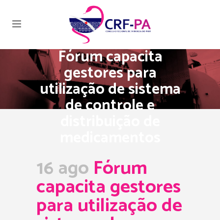
Fórum capacita
gestores para
utilização de sistema
de controle e
distribuição de
medicamentos
16 ago
Fórum
capacita gestores
para utilização de