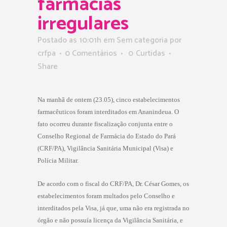
farmácias
irregulares
Postado as 10:01h
em Sem categoria
por
crfpa
0 Comentários
0
Curtidas
Share
Na manhã de ontem (23.05), cinco estabelecimentos
farmacêuticos foram interditados em Ananindeua. O
fato ocorreu durante fiscalização conjunta entre o
Conselho Regional de Farmácia do Estado do Pará
(CRF/PA), Vigilância Sanitária Municipal (Visa) e
Polícia Militar.
De acordo com o fiscal do CRF/PA, Dr. César Gomes, os
estabelecimentos foram multados pelo Conselho e
interditados pela Visa, já que, uma não era registrada no
órgão e não possuía licença da Vigilância Sanitária, e