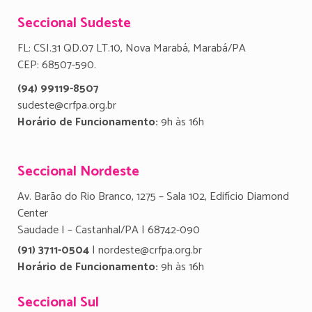
Seccional Sudeste
FL: CSI.31 QD.07 LT.10, Nova Marabá, Marabá/PA
CEP: 68507-590.
(94) 99119-8507
sudeste@crfpa.org.br
Horário de Funcionamento:
9h às 16h
Seccional Nordeste
Av. Barão do Rio Branco, 1275 – Sala 102, Edifício Diamond
Center
Saudade I – Castanhal/PA | 68742-090
(91) 3711-0504
| nordeste@crfpa.org.br
Horário de Funcionamento:
9h às 16h
Seccional Sul