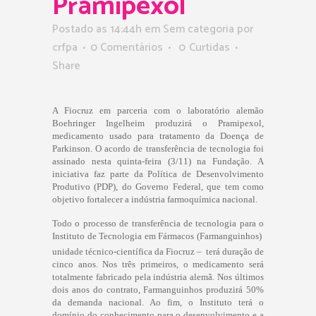
Pramipexol
Postado as 14:44h
em Sem categoria
por
crfpa
0 Comentários
0
Curtidas
Share
A Fiocruz em parceria com o laboratório alemão
Boehringer Ingelheim produzirá o Pramipexol,
medicamento usado para tratamento da Doença de
Parkinson. O acordo de transferência de tecnologia foi
assinado nesta quinta-feira (3/11) na Fundação.
A
iniciativa faz parte da Política de Desenvolvimento
Produtivo (PDP), do Governo Federal, que tem como
objetivo fortalecer a indústria farmoquímica nacional.
Todo o processo de transferência de tecnologia para o
Instituto de Tecnologia em Fármacos (Farmanguinhos) 
unidade técnico-científica da Fiocruz – terá duração de
cinco anos. Nos três primeiros, o medicamento será
totalmente fabricado pela indústria alemã. Nos últimos
dois anos do contrato, Farmanguinhos produzirá 50%
da demanda nacional. Ao fim, o Instituto terá o
domínio do conhecimento para o desenvolvimento e a