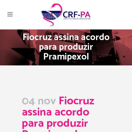
Fiocruz assina acordo
para produzir
Pramipexol
04 nov
Fiocruz
assina acordo
para produzir