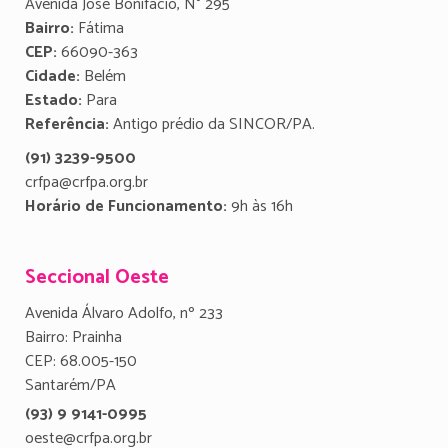
Avenida José Bonifácio, N° 295
Bairro:
Fátima
CEP:
66090-363
Cidade:
Belém
Estado:
Para
Referência:
Antigo prédio da SINCOR/PA.
(91) 3239-9500
crfpa@crfpa.org.br
Horário de Funcionamento:
9h às 16h
Seccional Oeste
Avenida Álvaro Adolfo, nº 233
Bairro: Prainha
CEP: 68.005-150
Santarém/PA
(93) 9 9141-0995
oeste@crfpa.org.br