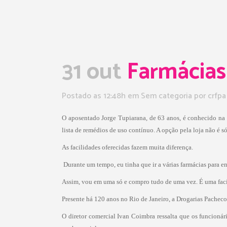
31 out
Farmácias
Postado as 12:48h
em Sem categoria
por
crfpa
O aposentado Jorge Tupiarana, de 63 anos, é conhecido na fi
lista de remédios de uso contínuo. A opção pela loja não é só
As facilidades oferecidas fazem muita diferença.
 Durante um tempo, eu tinha que ir a várias farmácias para
Assim, vou em uma só e compro tudo de uma vez. É uma faci
Presente há 120 anos no Rio de Janeiro, a Drogarias Pacheco 
O diretor comercial Ivan Coimbra ressalta que os funcioná