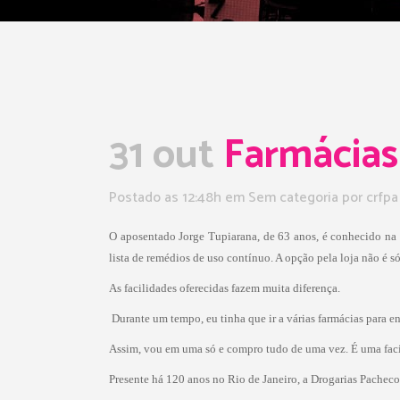
31 out
Farmácias
Postado as 12:48h
em Sem categoria
por
crfpa
O aposentado Jorge Tupiarana, de 63 anos, é conhecido na fi
lista de remédios de uso contínuo. A opção pela loja não é só
As facilidades oferecidas fazem muita diferença.
 Durante um tempo, eu tinha que ir a várias farmácias para
Assim, vou em uma só e compro tudo de uma vez. É uma faci
Presente há 120 anos no Rio de Janeiro, a Drogarias Pacheco 