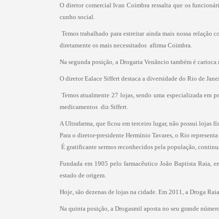
O diretor comercial Ivan Coimbra ressalta que os funcioná
cunho social.
 Temos trabalhado para estreitar ainda mais nossa relação
diretamente os mais necessitados  afirma Coimbra.
Na segunda posição, a Drogaria Venâncio também é carioca 
O diretor Ealace Siffert destaca a diversidade do Rio de Jane
 Temos atualmente 27 lojas, sendo uma especializada em p
medicamentos  diz Siffert.
A Ultrafarma, que ficou em terceiro lugar, não possui lojas f
Para o diretor-presidente Hermínio Tavares, o Rio represen
 É gratificante sermos reconhecidos pela população, contin
Fundada em 1905 pelo farmacêutico João Baptista Raia, em 
estado de origem.
Hoje, são dezenas de lojas na cidade. Em 2011, a Droga Raia 
Na quinta posição, a Drogasmil aposta no seu grande número 