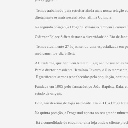
cunho social.
 Temos trabalhado para estreitar ainda mais nossa relação
diretamente os mais necessitados  afirma Coimbra.
Na segunda posição, a Drogaria Venâncio também é carioca 
O diretor Ealace Siffert destaca a diversidade do Rio de Jane
 Temos atualmente 27 lojas, sendo uma especializada em p
medicamentos  diz Siffert.
A Ultrafarma, que ficou em terceiro lugar, não possui lojas f
Para o diretor-presidente Hermínio Tavares, o Rio represen
 É gratificante sermos reconhecidos pela população, contin
Fundada em 1905 pelo farmacêutico João Baptista Raia, em 
estado de origem.
Hoje, são dezenas de lojas na cidade. Em 2011, a Droga Raia 
Na quinta posição, a Drogasmil aposta no seu grande número 
 Há a comodidade de encontrar uma loja onde o cliente preci