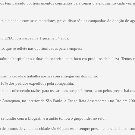
rios têm passado por treinamentos constantes para tornar o atendimento cada ve
 com a cidade e com seus moradores, prova disso são as campanhas de doação de a
no DNA, pois nasceu na Tijuca há 34 anos.
iro, que se reflete nas oportunidades para a empresa.
rodutos hospitalares e duas de conceito, com foco em produtos de beleza. Temos 
ísicas na cidade e trabalha apenas com entregas em domicílio.
ta 10% dos pedidos expedidos pela companhia.
uaremos oferecendo razões para os cariocas nos preferirem, tanto pelos preços baixo
Araraquara, no interior de São Paulo, a Droga Raia desembarcou no Rio em 2000,
se fundiu com a Drogasil, e a união tornou o grupo líder no setor.
de pontos de venda na cidade são 60 para estar sempre presente na vida do consumi