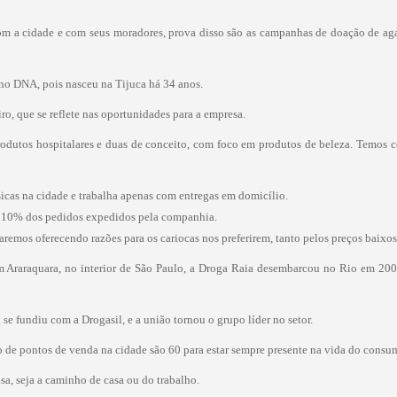
 com a cidade e com seus moradores, prova disso são as campanhas de doação de a
no DNA, pois nasceu na Tijuca há 34 anos.
iro, que se reflete nas oportunidades para a empresa.
rodutos hospitalares e duas de conceito, com foco em produtos de beleza. Temos 
ísicas na cidade e trabalha apenas com entregas em domicílio.
ta 10% dos pedidos expedidos pela companhia.
uaremos oferecendo razões para os cariocas nos preferirem, tanto pelos preços baixo
Araraquara, no interior de São Paulo, a Droga Raia desembarcou no Rio em 2000,
se fundiu com a Drogasil, e a união tornou o grupo líder no setor.
de pontos de venda na cidade são 60 para estar sempre presente na vida do consumi
sa, seja a caminho de casa ou do trabalho.