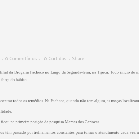
0 Comentários
0
Curtidas
Share
lial da Drogaria Pacheco no Largo da Segunda-feira, na Tijuca. Todo início de mês,
 força do hábito.
 encontrar todos os remédios. Na Pacheco, quando não tem algum, as moças localizam 
lidade.
ficou na primeira posição da pesquisa Marcas dos Cariocas.
rios têm passado por treinamentos constantes para tornar o atendimento cada ve