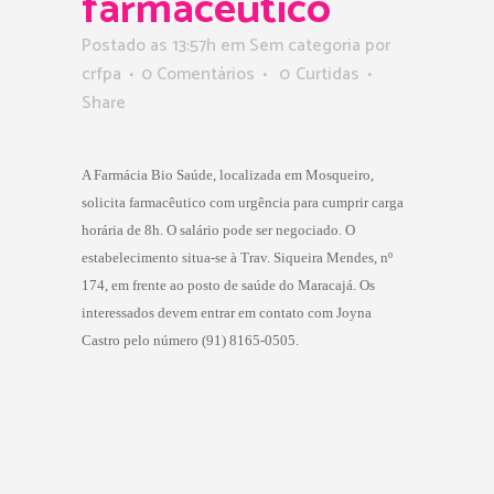
farmacêutico
Postado as 13:57h
em Sem categoria
por
crfpa
0 Comentários
0
Curtidas
Share
A Farmácia Bio Saúde, localizada em Mosqueiro,
solicita farmacêutico com urgência para cumprir carga
horária de 8h. O salário pode ser negociado. O
estabelecimento situa-se à Trav. Siqueira Mendes, nº
174, em frente ao posto de saúde do Maracajá. Os
interessados devem entrar em contato com Joyna
Castro pelo número (91) 8165-0505.