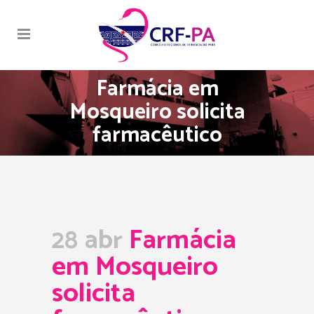
Farmácia em
Mosqueiro solicita
farmacêutico
28 abr
Farmácia
em Mosqueiro
solicita