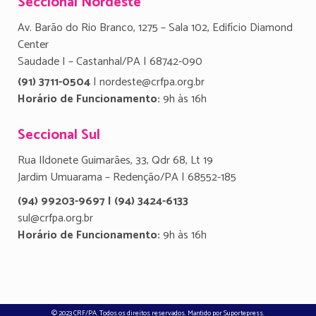
Seccional Nordeste
Av. Barão do Rio Branco, 1275 – Sala 102, Edifício Diamond
Center
Saudade I – Castanhal/PA | 68742-090
(91) 3711-0504
| nordeste@crfpa.org.br
Horário de Funcionamento:
9h às 16h
Seccional Sul
Rua Ildonete Guimarães, 33, Qdr 68, Lt 19
Jardim Umuarama – Redenção/PA | 68552-185
(94) 99203-9697 | (94) 3424-6133
sul@crfpa.org.br
Horário de Funcionamento:
9h às 16h
© 2023 CRF/PA. Todos os direitos reservados. Mantido por
Suportepress
.