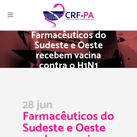
Farmacêuticos do
Sudeste e Oeste
recebem vacina
contra o H1N1
28 jun
Farmacêuticos do
Sudeste e Oeste