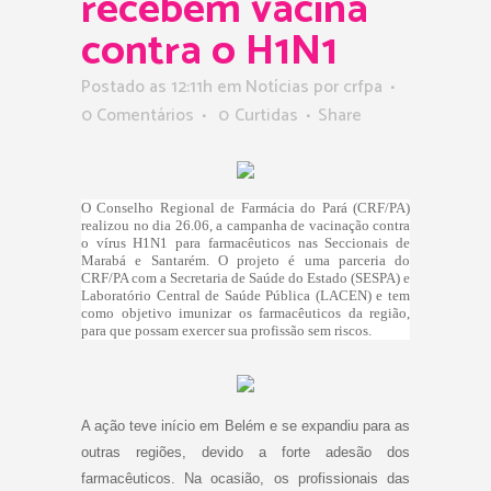
recebem vacina
contra o H1N1
Postado as 12:11h
em
Notícias
por
crfpa
0 Comentários
0
Curtidas
Share
O Conselho Regional de Farmácia do Pará (CRF/PA)
realizou no dia 26.06, a campanha de vacinação contra
o vírus H1N1 para farmacêuticos nas Seccionais de
Marabá e Santarém. O projeto é uma parceria do
CRF/PA com a Secretaria de Saúde do Estado (SESPA) e
Laboratório Central de Saúde Pública (LACEN) e tem
como objetivo imunizar os farmacêuticos da região,
para que possam exercer sua profissão sem riscos.
A ação teve início em Belém e se expandiu para as
outras regiões, devido a forte adesão dos
farmacêuticos. Na ocasião, os profissionais das