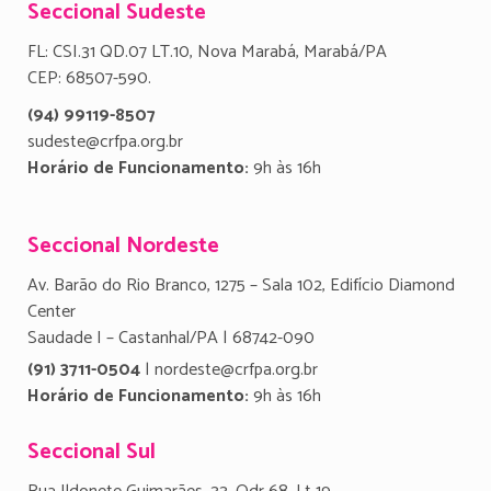
Seccional Sudeste
FL: CSI.31 QD.07 LT.10, Nova Marabá, Marabá/PA
CEP: 68507-590.
(94) 99119-8507
sudeste@crfpa.org.br
Horário de Funcionamento:
9h às 16h
Seccional Nordeste
Av. Barão do Rio Branco, 1275 – Sala 102, Edifício Diamond
Center
Saudade I – Castanhal/PA | 68742-090
(91) 3711-0504
| nordeste@crfpa.org.br
Horário de Funcionamento:
9h às 16h
Seccional Sul