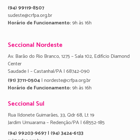
(94) 99119-8507
sudeste@crfpa.org.br
Horário de Funcionamento:
9h às 16h
Seccional Nordeste
Av. Barão do Rio Branco, 1275 – Sala 102, Edifício Diamond
Center
Saudade I – Castanhal/PA | 68742-090
(91) 3711-0504
| nordeste@crfpa.org.br
Horário de Funcionamento:
9h às 16h
Seccional Sul
Rua Ildonete Guimarães, 33, Qdr 68, Lt 19
Jardim Umuarama – Redenção/PA | 68552-185
(94) 99203-9697 | (94) 3424-6133