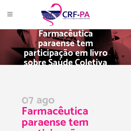
Farmacêutica
paraense tem
participação em livro
sobre Saúde Coletiva
07 ago
Farmacêutica
paraense tem