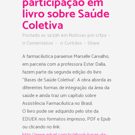
participação em
livro sobre Saúde
Coletiva
Postado as 14:53h
em
Notícias
por
crfpa
0 Comentários
0
Curtidas
Share
A farmacêutica paraense Marselle Carvalho,
em parceria com a professora Ester Dalla,
fazem parte da segunda edição do livro
“Bases de Saúde Coletiva”. A obra aborda as
diferentes formas de integração da área da
saúde e ainda traz um capítulo sobre
Assistência Farmacêutica no Brasil.
O livro pode ser adquirido pelo site da
EDUEK nos formatos impresso, PDF e Epub 
ou clicando no link:
http://www.eduel.com.br/ebook-bases-da-