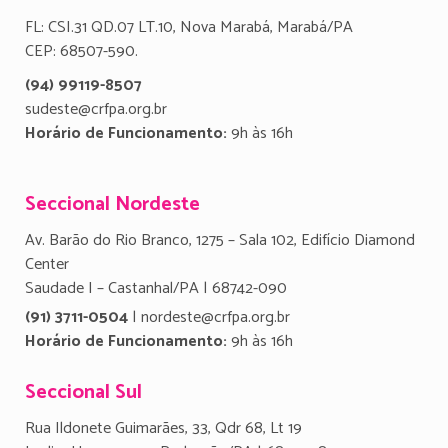
FL: CSI.31 QD.07 LT.10, Nova Marabá, Marabá/PA
CEP: 68507-590.
(94) 99119-8507
sudeste@crfpa.org.br
Horário de Funcionamento:
9h às 16h
Seccional Nordeste
Av. Barão do Rio Branco, 1275 – Sala 102, Edifício Diamond
Center
Saudade I – Castanhal/PA | 68742-090
(91) 3711-0504
| nordeste@crfpa.org.br
Horário de Funcionamento:
9h às 16h
Seccional Sul
Rua Ildonete Guimarães, 33, Qdr 68, Lt 19