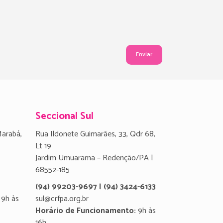
Seccional Sul
Marabá,
Rua Ildonete Guimarães, 33, Qdr 68,
Lt 19
Jardim Umuarama – Redenção/PA |
68552-185
(94) 99203-9697 | (94) 3424-6133
9h às
sul@crfpa.org.br
Horário de Funcionamento:
9h às
16h