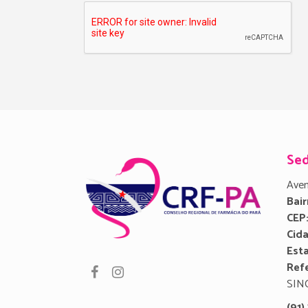
Se
Aven
Bair
CEP
Cid
Est
Refe
SIN
(91