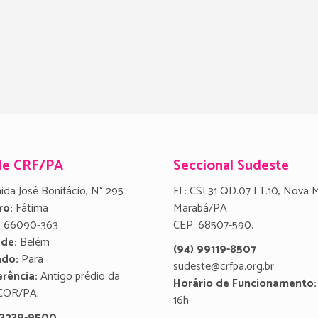
de CRF/PA
Seccional Sudeste
ida José Bonifácio, N° 295
FL: CSI.31 QD.07 LT.10, Nova 
ro:
Fátima
Marabá/PA
:
66090-363
CEP: 68507-590.
ade:
Belém
(94) 99119-8507
ado:
Para
sudeste@crfpa.org.br
rência:
Antigo prédio da
Horário de Funcionamento:
COR/PA.
16h
) 3239-9500