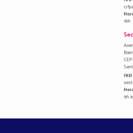
crfp
Hor
16h
Sec
Aven
Bair
CEP:
San
(93)
oest
Hor
9h à