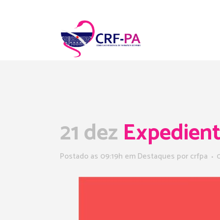
21 dez
Expedient
Postado as 09:19h
em
Destaques
por
crfpa