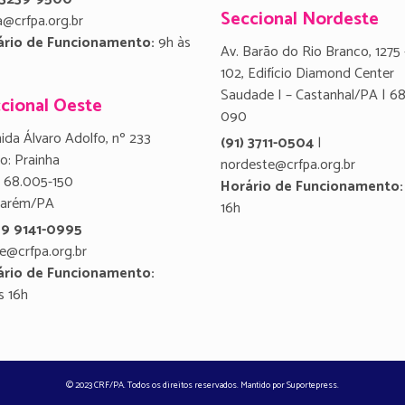
Seccional Nordeste
a@crfpa.org.br
ário de Funcionamento:
9h às
Av. Barão do Rio Branco, 1275 
102, Edifício Diamond Center
Saudade I – Castanhal/PA | 6
cional Oeste
090
ida Álvaro Adolfo, nº 233
(91) 3711-0504
|
ro: Prainha
nordeste@crfpa.org.br
 68.005-150
Horário de Funcionamento:
tarém/PA
16h
 9 9141-0995
e@crfpa.org.br
ário de Funcionamento:
s 16h
© 2023 CRF/PA. Todos os direitos reservados. Mantido por
Suportepress
.