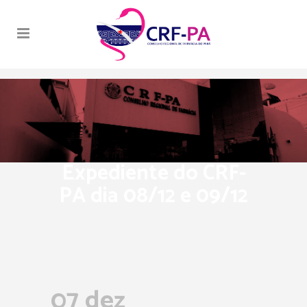
Expediente do CRF-
PA dia 08/12 e 09/12
07 dez