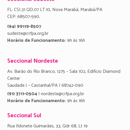
FL: CSI.31 QD.07 LT.10, Nova Marabá, Marabá/PA
CEP: 68507-590.
(94) 99119-8507
sudeste@crfpa.org.br
Horário de Funcionamento:
9h às 16h
Seccional Nordeste
Av. Barão do Rio Branco, 1275 – Sala 102, Edifício Diamond
Center
Saudade I – Castanhal/PA | 68742-090
(91) 3711-0504
| nordeste@crfpa.org.br
Horário de Funcionamento:
9h às 16h
Seccional Sul
Rua Ildonete Guimarães, 33, Qdr 68, Lt 19