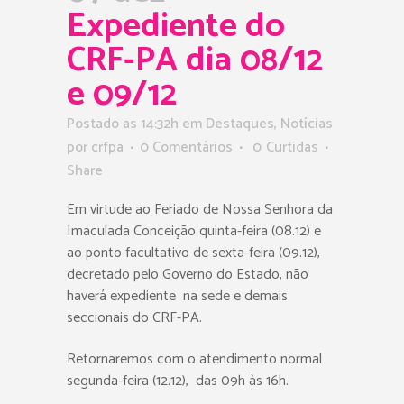
Expediente do
CRF-PA dia 08/12
e 09/12
Postado as 14:32h
em
Destaques
,
Notícias
por
crfpa
0 Comentários
0
Curtidas
Share
Em virtude ao Feriado de Nossa Senhora da
Imaculada Conceição quinta-feira (08.12) e
ao ponto facultativo de sexta-feira (09.12),
decretado pelo Governo do Estado, não
haverá expediente na sede e demais
seccionais do CRF-PA.
Retornaremos com o atendimento normal
segunda-feira (12.12), das 09h às 16h.