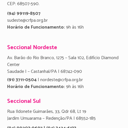
CEP: 68507-590.
(94) 99119-8507
sudeste@crfpa.org.br
Horário de Funcionamento:
9h às 16h
Seccional Nordeste
Av. Barão do Rio Branco, 1275 – Sala 102, Edifício Diamond
Center
Saudade I – Castanhal/PA | 68742-090
(91) 3711-0504
| nordeste@crfpa.org.br
Horário de Funcionamento:
9h às 16h
Seccional Sul
Rua Ildonete Guimarães, 33, Qdr 68, Lt 19
Jardim Umuarama – Redenção/PA | 68552-185