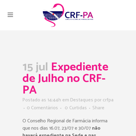
15 jul
Expediente
de Julho no CRF-
PA
Postado as 14:44h
em
Destaques
por
crfpa
0 Comentários
0
Curtidas
Share
O Conselho Regional de Farmácia informa
que nos dias 16.07, 23/07 e 30/07
não
haverá expediente na Sede e nas