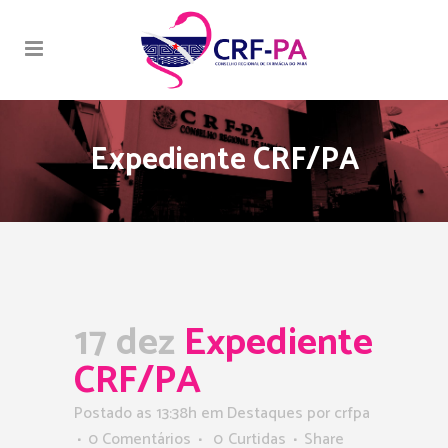
Expediente CRF/PA
17 dez
Expediente
CRF/PA
Postado as 13:38h
em
Destaques
por
crfpa
0 Comentários
0
Curtidas
Share