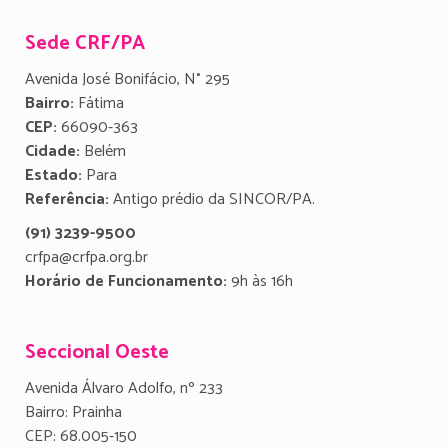
Sede CRF/PA
Avenida José Bonifácio, N° 295
Bairro:
Fátima
CEP:
66090-363
Cidade:
Belém
Estado:
Para
Referência:
Antigo prédio da SINCOR/PA.
(91) 3239-9500
crfpa@crfpa.org.br
Horário de Funcionamento:
9h às 16h
Seccional Oeste
Avenida Álvaro Adolfo, nº 233
Bairro: Prainha
CEP: 68.005-150