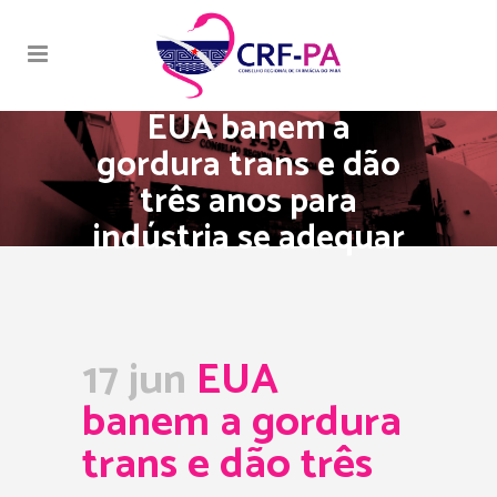
EUA banem a
gordura trans e dão
três anos para
indústria se adequar
17 jun
EUA
banem a gordura
trans e dão três