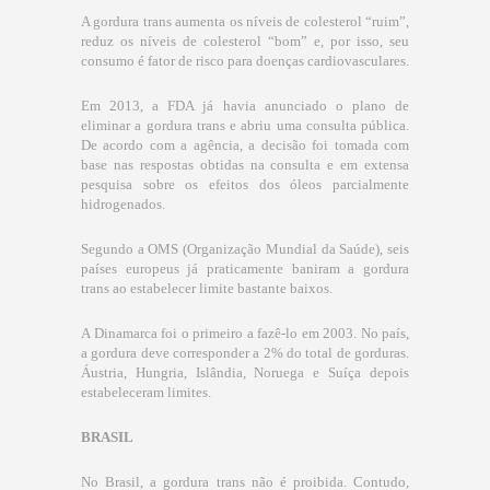
A gordura trans aumenta os níveis de colesterol “ruim”,
reduz os níveis de colesterol “bom” e, por isso, seu
consumo é fator de risco para doenças cardiovasculares.
Em 2013, a FDA já havia anunciado o plano de
eliminar a gordura trans e abriu uma consulta pública.
De acordo com a agência, a decisão foi tomada com
base nas respostas obtidas na consulta e em extensa
pesquisa sobre os efeitos dos óleos parcialmente
hidrogenados.
Segundo a OMS (Organização Mundial da Saúde), seis
países europeus já praticamente baniram a gordura
trans ao estabelecer limite bastante baixos.
A Dinamarca foi o primeiro a fazê-lo em 2003. No país,
a gordura deve corresponder a 2% do total de gorduras.
Áustria, Hungria, Islândia, Noruega e Suíça depois
estabeleceram limites.
BRASIL
No Brasil, a gordura trans não é proibida. Contudo,