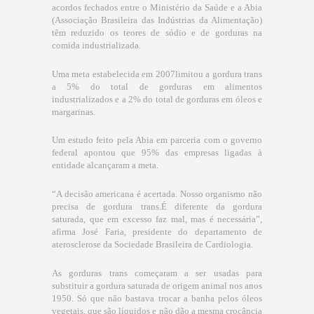
acordos fechados entre o Ministério da Saúde e a Abia
(Associação Brasileira das Indústrias da Alimentação)
têm reduzido os teores de sódio e de gorduras na
comida industrializada.
Uma meta estabelecida em 2007limitou a gordura trans
a 5% do total de gorduras em alimentos
industrializados e a 2% do total de gorduras em óleos e
margarinas.
Um estudo feito pela Abia em parceria com o governo
federal apontou que 95% das empresas ligadas à
entidade alcançaram a meta.
“A decisão americana é acertada. Nosso organismo não
precisa de gordura trans.É diferente da gordura
saturada, que em excesso faz mal, mas é necessária”,
afirma José Faria, presidente do departamento de
aterosclerose da Sociedade Brasileira de Cardiologia.
As gorduras trans começaram a ser usadas para
substituir a gordura saturada de origem animal nos anos
1950. Só que não bastava trocar a banha pelos óleos
vegetais, que são líquidos e não dão a mesma crocância