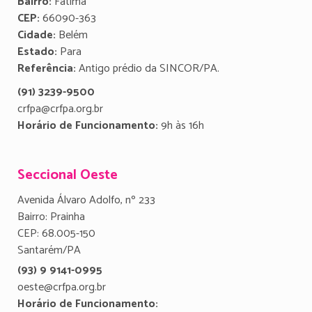
Bairro:
Fátima
CEP:
66090-363
Cidade:
Belém
Estado:
Para
Referência:
Antigo prédio da SINCOR/PA.
(91) 3239-9500
crfpa@crfpa.org.br
Horário de Funcionamento:
9h às 16h
Seccional Oeste
Avenida Álvaro Adolfo, nº 233
Bairro: Prainha
CEP: 68.005-150
Santarém/PA
(93) 9 9141-0995
oeste@crfpa.org.br
Horário de Funcionamento: