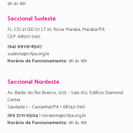
9h às 16h
Seccional Sudeste
FL: CSI.31 QD.07 LT.10, Nova Marabá, Marabá/PA
CEP: 68507-590.
(94) 99119-8507
sudeste@crfpa.org.br
Horário de Funcionamento:
9h às 16h
Seccional Nordeste
Av. Barão do Rio Branco, 1275 – Sala 102, Edifício Diamond
Center
Saudade I – Castanhal/PA | 68742-090
(91) 3711-0504
| nordeste@crfpa.org.br
Horário de Funcionamento:
9h às 16h