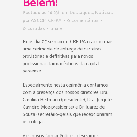
Belém!
Postado as 14:23h
em
Destaques
,
Notícias
por
ASCOM CRFPA
0 Comentários
0
Curtidas
Share
Hoje, dia 07 se maio, o CRF-PA realizou mais
uma cerimônia de entrega de carteiras
provisórias e definitivas para novos
profissionais farmacêuticos da capital
paraense.
Especialmente nesta cerimônia contamos
com a presença dos nossos diretores Dra.
Carolina Heitmann (presidente), Dra. Jorgete
Carneiro (vice-presidente) e Dr. Juarez de
Souza (secretário-geral), que recepcionaram
os colegas.
Aos novos farmacêuticos, desejamos