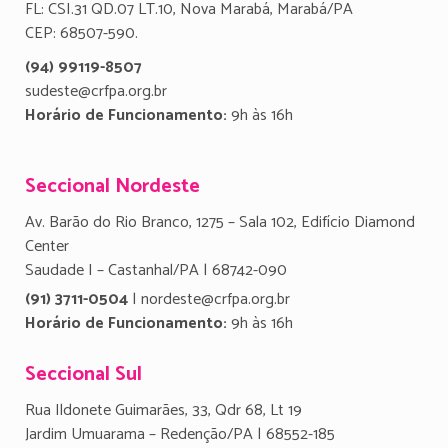
FL: CSI.31 QD.07 LT.10, Nova Marabá, Marabá/PA
CEP: 68507-590.
(94) 99119-8507
sudeste@crfpa.org.br
Horário de Funcionamento:
9h às 16h
Seccional Nordeste
Av. Barão do Rio Branco, 1275 – Sala 102, Edifício Diamond
Center
Saudade I – Castanhal/PA | 68742-090
(91) 3711-0504
| nordeste@crfpa.org.br
Horário de Funcionamento:
9h às 16h
Seccional Sul
Rua Ildonete Guimarães, 33, Qdr 68, Lt 19
Jardim Umuarama – Redenção/PA | 68552-185