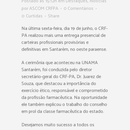
Postado as 15:12h
em
Destaques
,
Notícias
por
ASCOM CRFPA
0 Comentários
0
Curtidas
Share
Na última sexta-feira, dia 19 de junho, o CRF-
PA realizou mais uma entrega presencial de
carteiras profissionais provisórias e
definitivas em Santarém, no oeste paraense.
A cerimônia que aconteceu na UNAMA
Santarém, foi conduzida pelo diretor
secretário-geral do CRF-PA, Dr. Juarez de
Souza, que destacou a importância do
exercício ético, responsável e comprometido
da profissão farmacêutica. Na oportunidade
ele também explicou o trabalho do conselho
em prol da classe farmacêutica do estado.
Desejamos muito sucesso a todos os