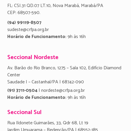
FL: CSI.31 QD.07 LT.10, Nova Marabá, Marabá/PA
CEP: 68507-590.
(94) 99119-8507
sudeste@crfpa.org.br
Horário de Funcionamento:
9h às 16h
Seccional Nordeste
Av. Barão do Rio Branco, 1275 – Sala 102, Edifício Diamond
Center
Saudade I – Castanhal/PA | 68742-090
(91) 3711-0504
| nordeste@crfpa.org.br
Horário de Funcionamento:
9h às 16h
Seccional Sul
Rua Ildonete Guimarães, 33, Qdr 68, Lt 19
Jardim Umuarama – Redenção/PA | 68552-185