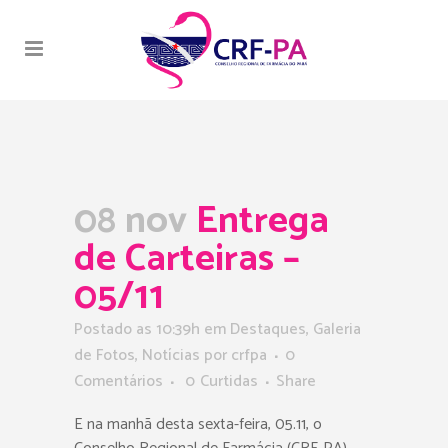
08 nov
Entrega
de Carteiras –
05/11
Postado as 10:39h
em
Destaques
,
Galeria
de Fotos
,
Notícias
por
crfpa
0
Comentários
0
Curtidas
Share
E na manhã desta sexta-feira, 05.11, o