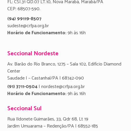
FL: CSI.31 QD.07 LT.10, Nova Marabá, Marabá/PA
CEP: 68507-590.
(94) 99119-8507
sudeste@crfpa.org.br
Horário de Funcionamento:
9h às 16h
Seccional Nordeste
Av. Barão do Rio Branco, 1275 – Sala 102, Edifício Diamond
Center
Saudade I – Castanhal/PA | 68742-090
(91) 3711-0504
| nordeste@crfpa.org.br
Horário de Funcionamento:
9h às 16h
Seccional Sul
Rua Ildonete Guimarães, 33, Qdr 68, Lt 19
Jardim Umuarama – Redenção/PA | 68552-185