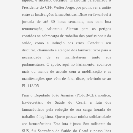
rapidez e sucesso, declarou. Graziottin parabenizou o
Presidente do CFF, Walter Jorge, por promover a união
entre as instituições farmacêuticas. Disse ser favorável à
jornada de até 30 horas semanais, mas com boa
remuneração, salientou. Alertou para os perigos
contidos na sobrecarga de trabalho dos profissionais da
saúde, como a indução aos erros. Concluiu seu
discurso, chamando a atenção dos farmacêuticos para a
necessidade de se manifestarem junto aos
parlamentares. O apoio, aqui no Parlamento, acontece
mais ou menos de acordo com a mobilização e as
manifestações que vêm de fora, disse, referindo-se ao
PL 113/05.
Para o Deputado João Ananias (PCdoB-CE), médico,
Ex-Secretário de Saúde do Ceará, a luta dos
farmacêuticos pela redução de sua carga horária de
trabalho é legítima. Quero prestar minha solidariedade
aos farmacêuticos. Esta luta é justa. Sou militante do
SUS, fui Secretário de Saúde do Ceará e posso lhes