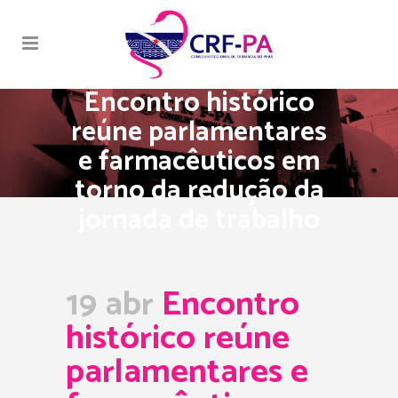
Encontro histórico
reúne parlamentares
e farmacêuticos em
torno da redução da
jornada de trabalho
19 abr
Encontro
histórico reúne
parlamentares e