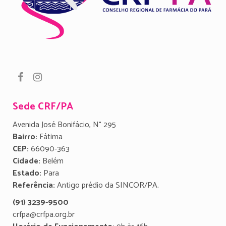
Sede CRF/PA
Avenida José Bonifácio, N° 295
Bairro:
Fátima
CEP:
66090-363
Cidade:
Belém
Estado:
Para
Referência:
Antigo prédio da SINCOR/PA.
(91) 3239-9500
crfpa@crfpa.org.br