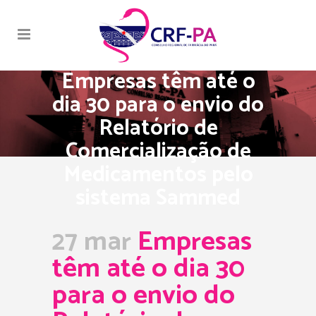
Empresas têm até o
dia 30 para o envio do
Relatório de
Comercialização de
Medicamentos pelo
sistema Sammed
27 mar
Empresas
têm até o dia 30
para o envio do