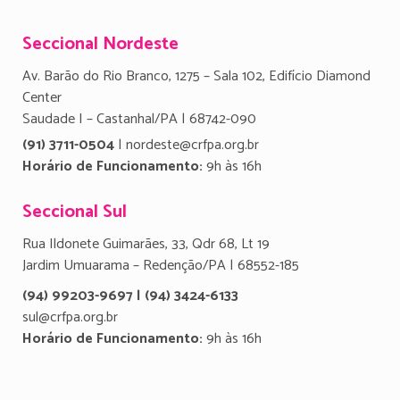
Seccional Nordeste
Av. Barão do Rio Branco, 1275 – Sala 102, Edifício Diamond
Center
Saudade I – Castanhal/PA | 68742-090
(91) 3711-0504
| nordeste@crfpa.org.br
Horário de Funcionamento:
9h às 16h
Seccional Sul
Rua Ildonete Guimarães, 33, Qdr 68, Lt 19
Jardim Umuarama – Redenção/PA | 68552-185
(94) 99203-9697 | (94) 3424-6133
sul@crfpa.org.br
Horário de Funcionamento:
9h às 16h