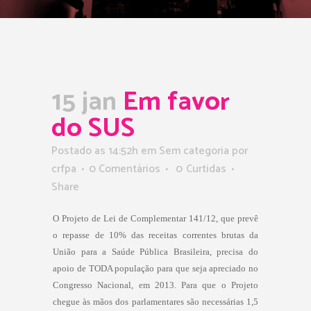
15 jan
Em favor
do SUS
Postado as 14:52h
em Sem categoria
por
crfpa
0 Comentários
0
Curtidas
Share
O Projeto de Lei de Complementar 141/12, que prevê
o repasse de 10% das receitas correntes brutas da
União para a Saúde Pública Brasileira, precisa do
apoio de TODA população para que seja apreciado no
Congresso Nacional, em 2013. Para que o Projeto
chegue às mãos dos parlamentares são necessárias 1,5