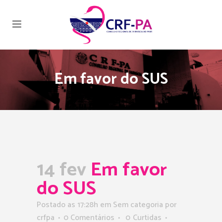
Em favor do SUS
14 fev
Em favor
do SUS
Postado as 17:28h
em Sem categoria
por
crfpa
0 Comentários
0
Curtidas