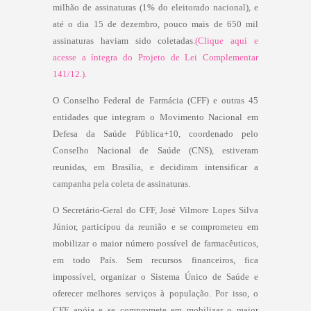
milhão de assinaturas (1% do eleitorado nacional), e
até o dia 15 de dezembro, pouco mais de 650 mil
assinaturas haviam sido coletadas.
(Clique aqui e
acesse a íntegra do Projeto de Lei Complementar
141/12.).
O Conselho Federal de Farmácia (CFF) e outras 45
entidades que integram o Movimento Nacional em
Defesa da Saúde Pública+10, coordenado pelo
Conselho Nacional de Saúde (CNS), estiveram
reunidas, em Brasília, e decidiram intensificar a
campanha pela coleta de assinaturas.
O Secretário-Geral do CFF, José Vilmore Lopes Silva
Júnior, participou da reunião e se comprometeu em
mobilizar o maior número possível de farmacêuticos,
em todo País. Sem recursos financeiros, fica
impossível, organizar o Sistema Único de Saúde e
oferecer melhores serviços à população. Por isso, o
CFF apóia e se compromete em mobilizar o maior