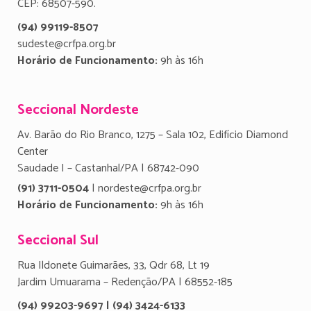
CEP: 68507-590.
(94) 99119-8507
sudeste@crfpa.org.br
Horário de Funcionamento:
9h às 16h
Seccional Nordeste
Av. Barão do Rio Branco, 1275 – Sala 102, Edifício Diamond
Center
Saudade I – Castanhal/PA | 68742-090
(91) 3711-0504
| nordeste@crfpa.org.br
Horário de Funcionamento:
9h às 16h
Seccional Sul
Rua Ildonete Guimarães, 33, Qdr 68, Lt 19
Jardim Umuarama – Redenção/PA | 68552-185
(94) 99203-9697 | (94) 3424-6133