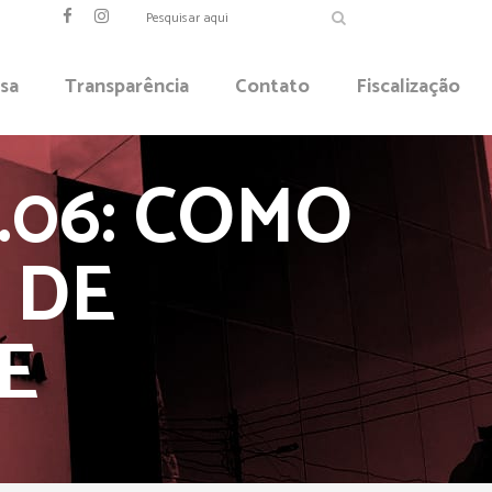
sa
Transparência
Contato
Fiscalização
P.06: COMO
 DE
E