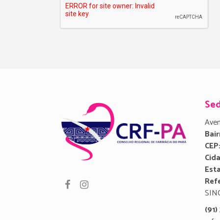
Se
Aven
Bair
CEP
Cid
Est
Refe
SIN
(91