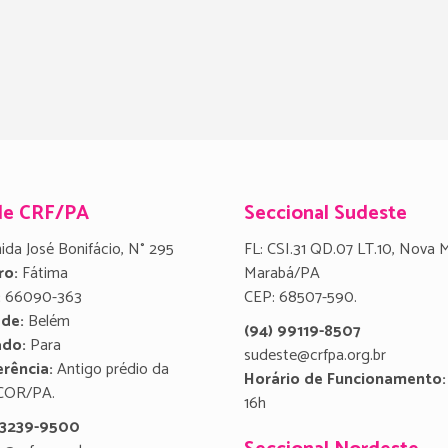
de CRF/PA
Seccional Sudeste
ida José Bonifácio, N° 295
FL: CSI.31 QD.07 LT.10, Nova 
ro:
Fátima
Marabá/PA
:
66090-363
CEP: 68507-590.
ade:
Belém
(94) 99119-8507
ado:
Para
sudeste@crfpa.org.br
rência:
Antigo prédio da
Horário de Funcionamento:
COR/PA.
16h
) 3239-9500