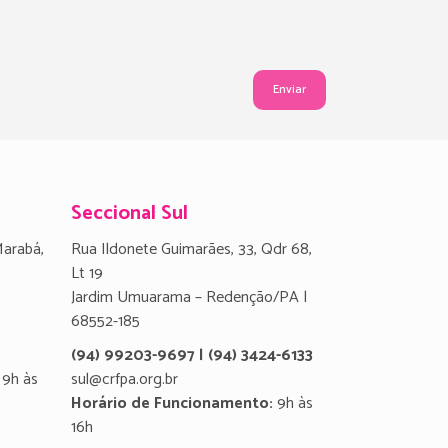
Seccional Sul
Marabá,
Rua Ildonete Guimarães, 33, Qdr 68,
Lt 19
Jardim Umuarama – Redenção/PA |
68552-185
(94) 99203-9697 | (94) 3424-6133
9h às
sul@crfpa.org.br
Horário de Funcionamento:
9h às
16h