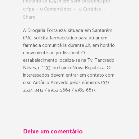
Postado as 15:57h
em Sem categoria
por
crfpa
0 Comentários
0
Curtidas
Share
A Drogaria Fortaleza, situada em Santarém
(PA), solicita farmacêutico para atuar em
farmácia comunitária durante 4h, em horário
conveniente ao profissional. O
estabelecimento localiza-se na Tv. Tancredo
Neves, nº 133, no bairro Nova República. Os
interessados devem entrar em contato com
o sr. Antônio Azevedo pelos números (93)
3524-3413 / 9952-5664 / 9185-6817.
Deixe um comentário