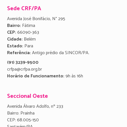
Sede CRF/PA
Avenida José Bonifácio, N° 295
Bairro:
Fátima
CEP:
66090-363
Cidade:
Belém
Estado:
Para
Referência:
Antigo prédio da SINCOR/PA.
(91) 3239-9500
crfpa@crfpa.org.br
Horário de Funcionamento:
9h às 16h
Seccional Oeste
Avenida Álvaro Adolfo, nº 233
Bairro: Prainha
CEP: 68.005-150
Santarém/PA