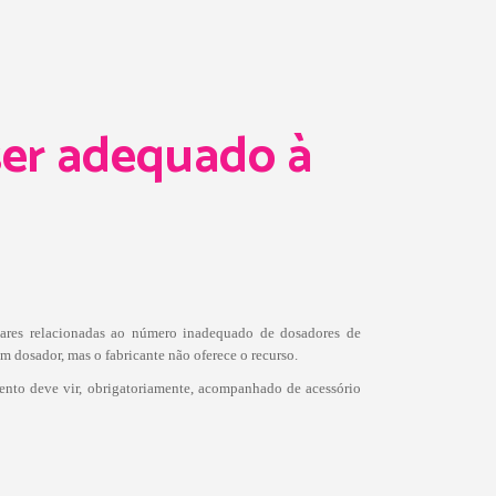
er adequado à
iares relacionadas ao número inadequado de dosadores de
 dosador, mas o fabricante não oferece o recurso.
ento deve vir, obrigatoriamente, acompanhado de acessório