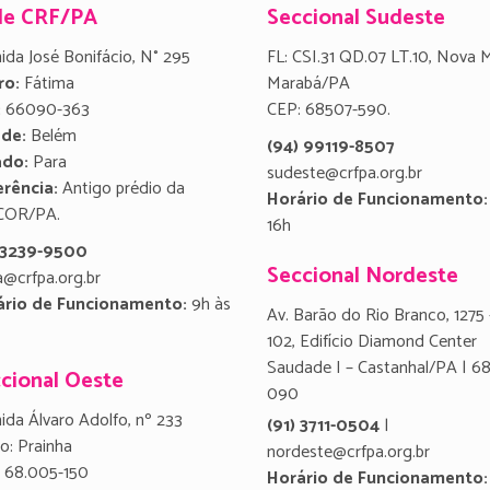
de CRF/PA
Seccional Sudeste
ida José Bonifácio, N° 295
FL: CSI.31 QD.07 LT.10, Nova 
ro:
Fátima
Marabá/PA
:
66090-363
CEP: 68507-590.
ade:
Belém
(94) 99119-8507
ado:
Para
sudeste@crfpa.org.br
rência:
Antigo prédio da
Horário de Funcionamento:
COR/PA.
16h
) 3239-9500
Seccional Nordeste
a@crfpa.org.br
ário de Funcionamento:
9h às
Av. Barão do Rio Branco, 1275 
102, Edifício Diamond Center
Saudade I – Castanhal/PA | 6
cional Oeste
090
ida Álvaro Adolfo, nº 233
(91) 3711-0504
|
ro: Prainha
nordeste@crfpa.org.br
 68.005-150
Horário de Funcionamento: