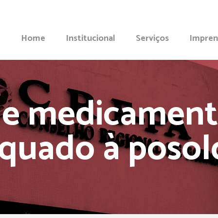
Home
Institucional
Serviços
Impren
e medicament
quado à posol