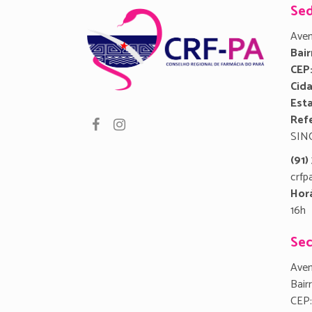
Se
Aven
Bair
CEP
Cid
Est
Refe
SIN
(91
crfp
Hor
16h
Sec
Aven
Bair
CEP: