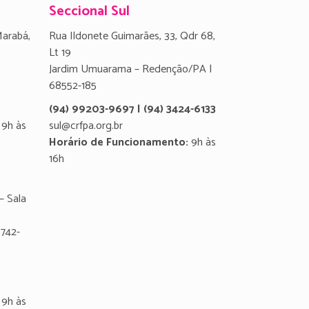
Seccional Sul
Marabá,
Rua Ildonete Guimarães, 33, Qdr 68,
Lt 19
Jardim Umuarama – Redenção/PA |
68552-185
(94) 99203-9697 | (94) 3424-6133
9h às
sul@crfpa.org.br
Horário de Funcionamento:
9h às
16h
– Sala
8742-
9h às