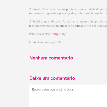
A ministra baseou-se na jurisprudência consolidada do própr
tornou-se obrigatória a presença de profissional farmacêutic
A decisão, que obriga a Abradilan a manter um profissi
reconhecimento da importância do farmacêutico em todas as
Para ler a decisão,
clique aqui.
Fonte:
Comunicação CFF
Nenhum comentário
Deixe um comentário