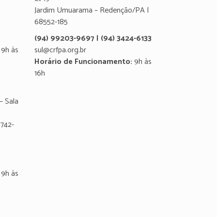
Jardim Umuarama – Redenção/PA |
68552-185
(94) 99203-9697 | (94) 3424-6133
9h às
sul@crfpa.org.br
Horário de Funcionamento:
9h às
16h
– Sala
8742-
9h às