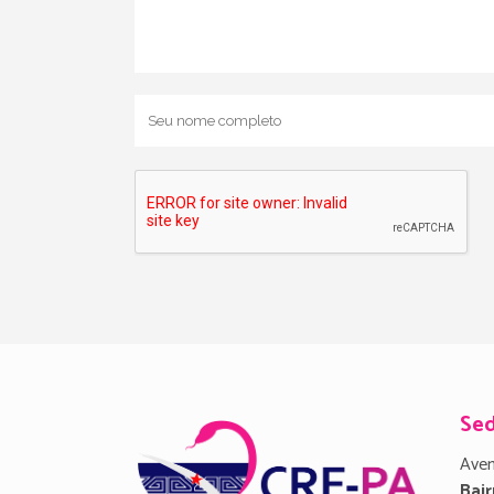
Se
Aven
Bair