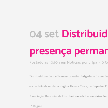
04 set
Distribui
presença perma
Postado as 10:10h
em
Notícias
por
crfpa
0 C
D
istribuidoras de medicamentos estão obrigadas a dispor d
é a decisão da ministra Regina Helena Costa, do Superior Tri
Associação Brasileira de Distribuidores de Laboratórios Nac
1ª Região.