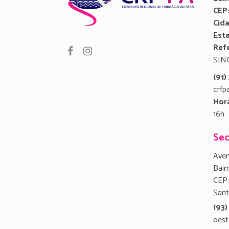
CEP
Cid
Est
Refe
SIN
(91
crfp
Hor
16h
Sec
Aven
Bair
CEP:
San
(93)
oest