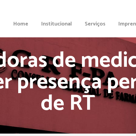
Home
Institucional
Serviços
Impren
idoras de med
er presença p
de RT