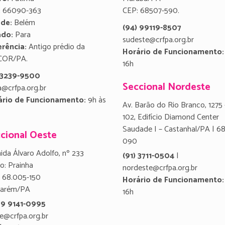
:
66090-363
CEP: 68507-590.
ade:
Belém
(94) 99119-8507
ado:
Para
sudeste@crfpa.org.br
rência:
Antigo prédio da
Horário de Funcionamento:
COR/PA.
16h
) 3239-9500
Seccional Nordeste
a@crfpa.org.br
ário de Funcionamento:
9h às
Av. Barão do Rio Branco, 1275 
102, Edifício Diamond Center
Saudade I – Castanhal/PA | 6
cional Oeste
090
ida Álvaro Adolfo, nº 233
(91) 3711-0504
|
ro: Prainha
nordeste@crfpa.org.br
 68.005-150
Horário de Funcionamento:
tarém/PA
16h
 9 9141-0995
e@crfpa.org.br