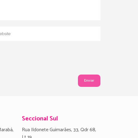
Seccional Sul
Marabá,
Rua Ildonete Guimarães, 33, Qdr 68,
Lt 19