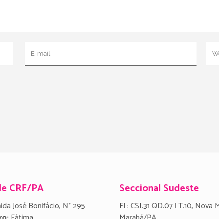
de CRF/PA
Seccional Sudeste
ida José Bonifácio, N° 295
FL: CSI.31 QD.07 LT.10, Nova 
ro:
Fátima
Marabá/PA