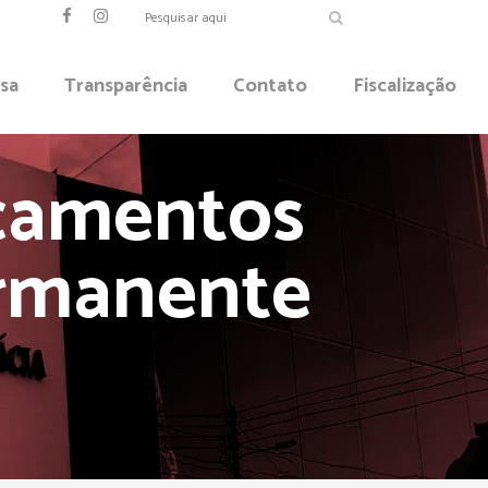
sa
Transparência
Contato
Fiscalização
icamentos
ermanente