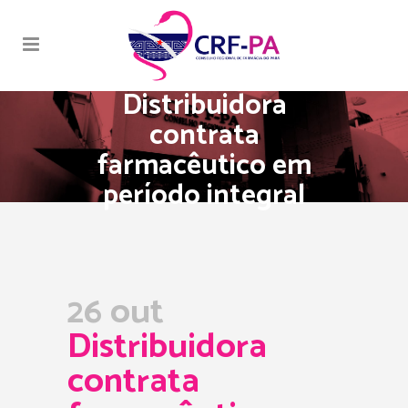
Distribuidora
contrata
farmacêutico em
período integral
26 out
Distribuidora
contrata