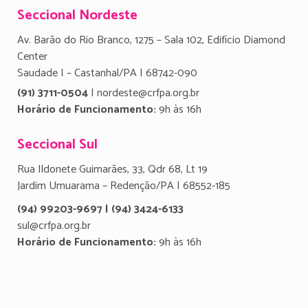
Seccional Nordeste
Av. Barão do Rio Branco, 1275 – Sala 102, Edifício Diamond
Center
Saudade I – Castanhal/PA | 68742-090
(91) 3711-0504
| nordeste@crfpa.org.br
Horário de Funcionamento:
9h às 16h
Seccional Sul
Rua Ildonete Guimarães, 33, Qdr 68, Lt 19
Jardim Umuarama – Redenção/PA | 68552-185
(94) 99203-9697 | (94) 3424-6133
sul@crfpa.org.br
Horário de Funcionamento:
9h às 16h