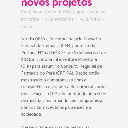
novos projetos
Postado as 19:33h
em
Destaques
,
Notícias
por
crfpa
0 Comentários
0
Curtidas
Share
No dia 08/02, foi nomeada pelo Conselho
Federal de Farmácia (CFF), por meio da
Portaria Nº14/CGP/CFF, de 5 de fevereiro de
2021, a Diretoria Interventora Provisória
(DIP) para assumir o Conselho Regional de
Farmácia do Pará (CRF-PA). Desde então,
mostrando o compromisso com a
transparência e visando a desburocratização
dos serviços, a DIP vem adotando uma série
de medidas, reafirmando seu compromisso
com os farmacêuticos paraenses e a
sociedade.
Nesses primeiros dias de gestão, as