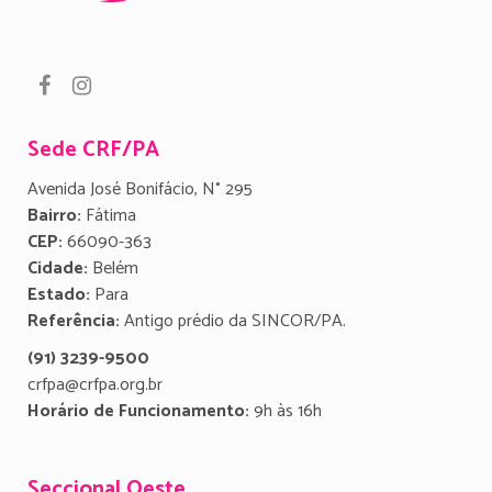
Sede CRF/PA
Avenida José Bonifácio, N° 295
Bairro:
Fátima
CEP:
66090-363
Cidade:
Belém
Estado:
Para
Referência:
Antigo prédio da SINCOR/PA.
(91) 3239-9500
crfpa@crfpa.org.br
Horário de Funcionamento:
9h às 16h
Seccional Oeste