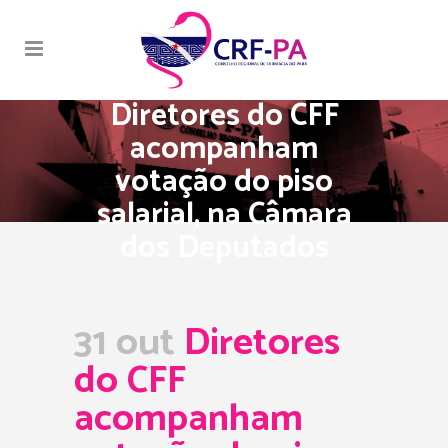
Diretores do CFF
acompanham
votação do piso
salarial, na Câmara
dos Deputados
31 out
Diretores
do CFF
acompanham