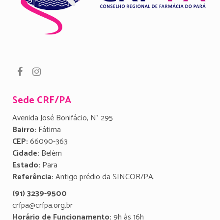
Sede CRF/PA
Avenida José Bonifácio, N° 295
Bairro:
Fátima
CEP:
66090-363
Cidade:
Belém
Estado:
Para
Referência:
Antigo prédio da SINCOR/PA.
(91) 3239-9500
crfpa@crfpa.org.br
Horário de Funcionamento:
9h às 16h