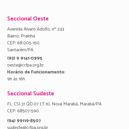
Seccional Oeste
Avenida Álvaro Adolfo, nº 233
Bairro: Prainha
CEP: 68.005-150
Santarém/PA
(93) 9 9141-0995
oeste@crfpa.org.br
Horário de Funcionamento:
9h às 16h
Seccional Sudeste
FL: CSI.31 QD.07 LT.10, Nova Marabá, Marabá/PA
CEP: 68507-590.
(94) 99119-8507
sudeste@crfpa.org.br