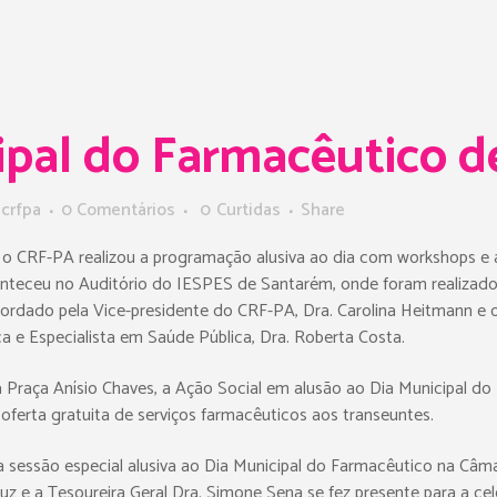
ipal do Farmacêutico 
r
crfpa
0 Comentários
0
Curtidas
Share
 CRF-PA realizou a programação alusiva ao dia com workshops e aç
conteceu no Auditório do IESPES de Santarém, onde foram realizad
ordado pela Vice-presidente do CRF-PA, Dra. Carolina Heitmann 
a e Especialista em Saúde Pública, Dra. Roberta Costa.
o na Praça Anísio Chaves, a Ação Social em alusão ao Dia Municipa
ferta gratuita de serviços farmacêuticos aos transeuntes.
a sessão especial alusiva ao Dia Municipal do Farmacêutico na Câma
ruz e a Tesoureira Geral Dra. Simone Sena se fez presente para a c