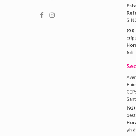
Est
Refe
SIN
(91
crfp
Hor
16h
Sec
Aven
Bair
CEP:
San
(93)
oest
Hor
9h à