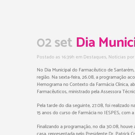
02 set
Dia Munic
Postado as 16:39h
em
Destaques
,
Notícias
po
No Dia Municipal do Farmacêutico de Santarém, o
região. Na sexta-feira, 26.08, a programação a
Hemograma no Contexto da Farmácia Clínica, ab
Farmacêuticos, ministrado pela Assessora Técnic
Pela tarde do dia seguinte, 27.08, foi realizad
15 anos do curso de Farmácia no IESPES, com a o
Finalizando a programação, no dia 30.08, houve 
casa, representada pelo Presidente Dr. Patrick C