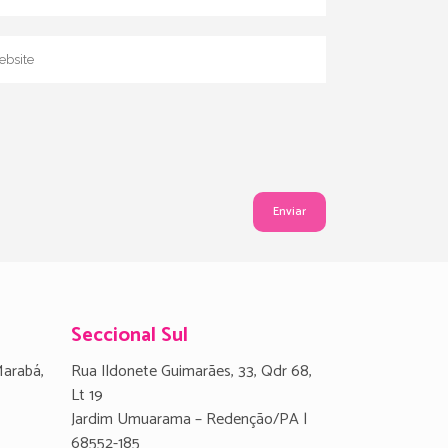
Seccional Sul
Marabá,
Rua Ildonete Guimarães, 33, Qdr 68,
Lt 19
Jardim Umuarama – Redenção/PA |
68552-185