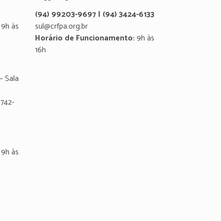
(94) 99203-9697 | (94) 3424-6133
9h às
sul@crfpa.org.br
Horário de Funcionamento:
9h às
16h
– Sala
8742-
9h às