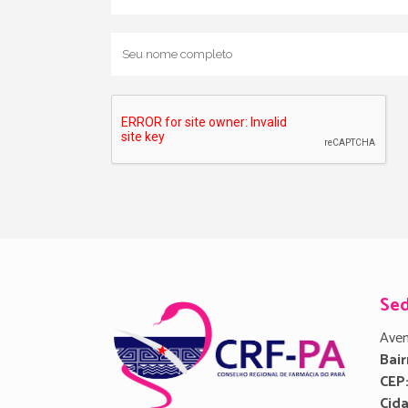
Se
Aven
Bair
CEP
Cid