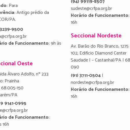
(94) 99119-8507
ado:
Para
sudeste@crfpa.org.br
rência:
Antigo prédio da
Horário de Funcionamento:
COR/PA.
16h
) 3239-9500
Seccional Nordeste
a@crfpa.org.br
ário de Funcionamento:
9h às
Av. Barão do Rio Branco, 1275 
102, Edifício Diamond Center
Saudade I – Castanhal/PA | 6
cional Oeste
090
ida Álvaro Adolfo, nº 233
(91) 3711-0504
|
ro: Prainha
nordeste@crfpa.org.br
 68.005-150
Horário de Funcionamento:
tarém/PA
16h
 9 9141-0995
e@crfpa.org.br
ário de Funcionamento:
s 16h