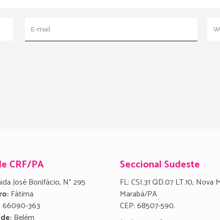
de CRF/PA
Seccional Sudeste
ida José Bonifácio, N° 295
FL: CSI.31 QD.07 LT.10, Nova 
ro:
Fátima
Marabá/PA
:
66090-363
CEP: 68507-590.
ade:
Belém