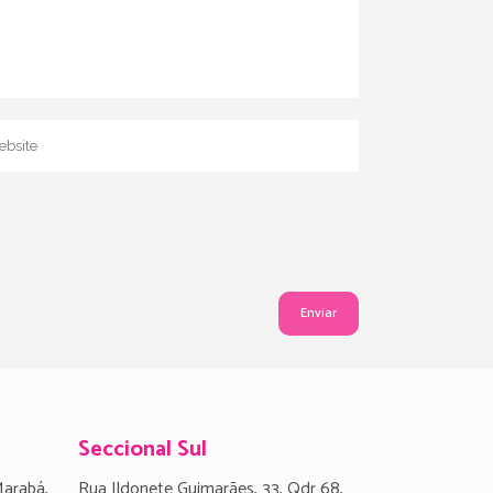
Seccional Sul
Marabá,
Rua Ildonete Guimarães, 33, Qdr 68,