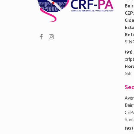
Bair
CEP
Cid
Est
Refe
SIN
(91
crfp
Hor
16h
Sec
Aven
Bair
CEP:
San
(93)