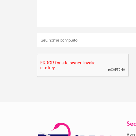
Se
Aven