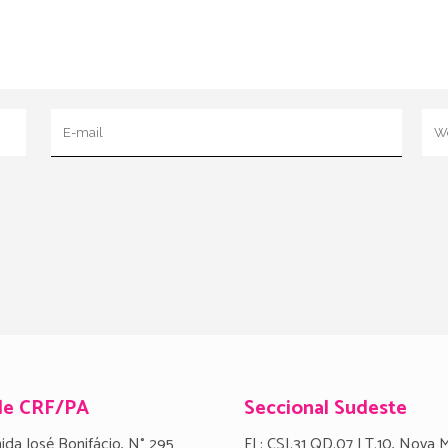
de CRF/PA
Seccional Sudeste
ida José Bonifácio, N° 295
FL: CSI.31 QD.07 LT.10, Nova 