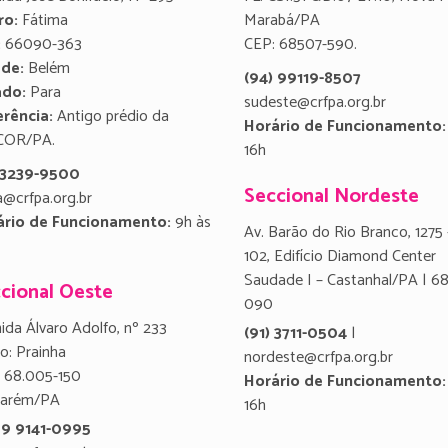
ro:
Fátima
Marabá/PA
:
66090-363
CEP: 68507-590.
ade:
Belém
(94) 99119-8507
ado:
Para
sudeste@crfpa.org.br
rência:
Antigo prédio da
Horário de Funcionamento:
COR/PA.
16h
) 3239-9500
Seccional Nordeste
a@crfpa.org.br
ário de Funcionamento:
9h às
Av. Barão do Rio Branco, 1275 
102, Edifício Diamond Center
Saudade I – Castanhal/PA | 6
cional Oeste
090
ida Álvaro Adolfo, nº 233
(91) 3711-0504
|
ro: Prainha
nordeste@crfpa.org.br
 68.005-150
Horário de Funcionamento:
tarém/PA
16h
 9 9141-0995