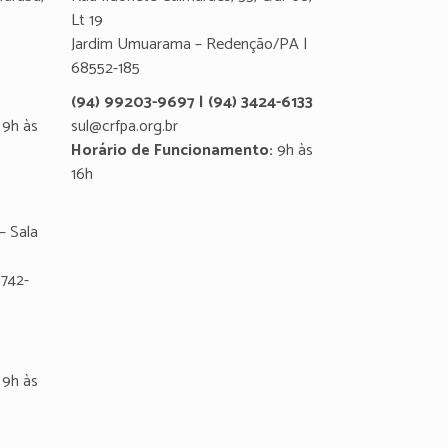
Lt 19
Jardim Umuarama – Redenção/PA |
68552-185
(94) 99203-9697 | (94) 3424-6133
9h às
sul@crfpa.org.br
Horário de Funcionamento:
9h às
16h
– Sala
8742-
9h às