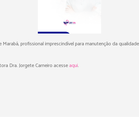
 Marabá, profissional imprescindível para manutenção da qualidad
tora Dra. Jorgete Carneiro acesse
aqui
.