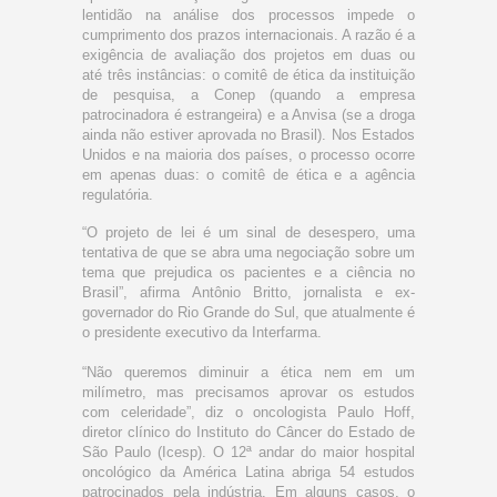
lentidão na análise dos processos impede o
cumprimento dos prazos internacionais. A razão é a
exigência de avaliação dos projetos em duas ou
até três instâncias: o comitê de ética da instituição
de pesquisa, a Conep (quando a empresa
patrocinadora é estrangeira) e a Anvisa (se a droga
ainda não estiver aprovada no Brasil). Nos Estados
Unidos e na maioria dos países, o processo ocorre
em apenas duas: o comitê de ética e a agência
regulatória.
“O projeto de lei é um sinal de desespero, uma
tentativa de que se abra uma negociação sobre um
tema que prejudica os pacientes e a ciência no
Brasil”, afirma Antônio Britto, jornalista e ex-
governador do Rio Grande do Sul, que atualmente é
o presidente executivo da Interfarma.
“Não queremos diminuir a ética nem em um
milímetro, mas precisamos aprovar os estudos
com celeridade”, diz o oncologista Paulo Hoff,
diretor clínico do Instituto do Câncer do Estado de
São Paulo (Icesp). O 12ª andar do maior hospital
oncológico da América Latina abriga 54 estudos
patrocinados pela indústria. Em alguns casos, o