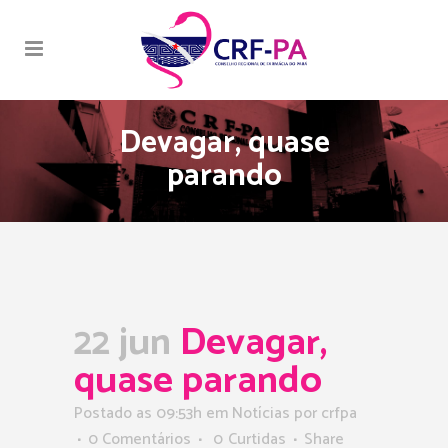
Devagar, quase
parando
22 jun
Devagar,
quase parando
Postado as 09:53h
em
Notícias
por
crfpa
0 Comentários
0
Curtidas
Share