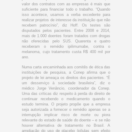
valor dos contratos com as empresas é mais que
suficiente para financiar todo o trabalho. “Quando
isso acontece, usamos a verba excedente para
realizar projetos de interesse da instituição que não
recebem patrocínio”, diz Hoff. Os testes são
disputados pelos pacientes. Entre 2008 e 2014,
mais de 1.000 doentes foram tratados com drogas
não oferecidas pelo SUS. Quarenta e quatro
receberam o remédio ipilimumabe, contra o
melanoma, cujo tratamento custa R$ 400 mil por
ano.
Numa carta encaminhada aos comitês de ética das
instituições de pesquisa, a Conep afirma que o
projeto de lei ameaça os direitos dos pacientes. “É
um desserviço à sociedade brasileira”, diz o
médico Jorge Venâncio, coordenador da Conep.
Uma das críticas diz respeito à perda do direito de
continuar recebendo o medicamento quando o
estudo termina. O projeto propõe que a empresa
seja autorizada a fornecer o remédio apenas se a
interrupção implicar risco de morte ou piora
relevante do estado de saúde do doente – e se não
houver alternativa de tratamento no Brasil. A
ampliação do uso de placebo (pílulas sem efeito