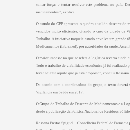
somar forças e tentar resolver este problema no país. D
medicamentos.”, explica.
O estudo do CFF apresenta o quadro atual do descarte de me
vencidos muito eficientes, citando o caso da cidade de 
Trabalho. A iniciativa naquele estado envolve um grande f
Medicamentos (Inbramed), por autoridades da saúde, Assemb
O maior impasse no que se refere à logística reversa ainda 
Todo o trabalho de viabilidade econômica já foi realizado p
levar adiante aquilo que já está proposto”, conclui Rossana 
De acordo com a coordenadora do grupo, o texto deverá s
Vigilância em Saúde em 2017.
O Grupo de Trabalho de Descarte de Medicamentos e a Logíst
desde a publicação da Política Nacional de Resíduos Sólid
Rossana Freitas Spiguel – Conselheira Federal de Farmácia 