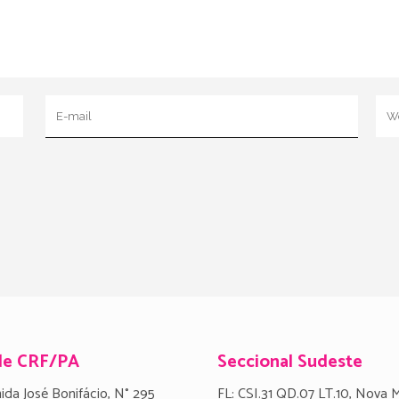
de CRF/PA
Seccional Sudeste
ida José Bonifácio, N° 295
FL: CSI.31 QD.07 LT.10, Nova 