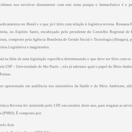
ecidimos nos envolver diretamente com este tema porque o farmacêutico é o pr
dicamentos no Brasil e o que já é feito com relação à logística reversa. Rossana 
Vitória, no Espírito Santo, encabeçado pelo presidente do Conselho Regional d
órum, composto pela Agência Brasileira de Gestão Social e Tecnologia (Abrages), p
leia Legislativa e magistrados.
está na falta de uma legislação específica determinando o que deve ser feito com o
ela USP – Universidade de São Paulo -, nós já sabemos qual o papel do Meio Ambien
Freitas.
er apresentado em audiência nos ministérios da Saúde e do Meio Ambiente, alé
ica Reversa foi instituído pelo CFF, em outubro deste ano, para resgatar as ativ
os (PNRS). É composto por:
pelo Acre