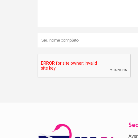
Se
Aven