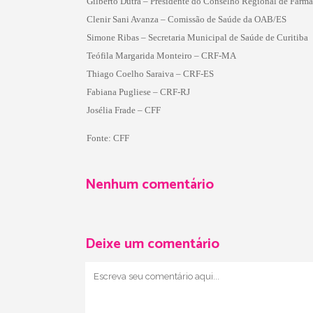
Gilberto Dutra – Presidente do Conselho Regional de Farmá
Clenir Sani Avanza – Comissão de Saúde da OAB/ES
Simone Ribas – Secretaria Municipal de Saúde de Curitiba
Teófila Margarida Monteiro – CRF-MA
Thiago Coelho Saraiva – CRF-ES
Fabiana Pugliese – CRF-RJ
Josélia Frade – CFF
Fonte: CFF
Nenhum comentário
Deixe um comentário