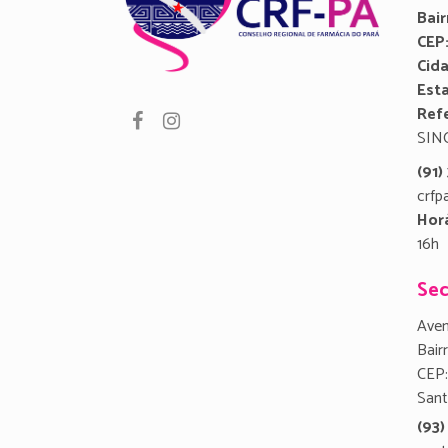
Bair
CEP
Cid
Est
Refe
SIN
(91
crfp
Hor
16h
Sec
Aven
Bair
CEP:
San
(93)