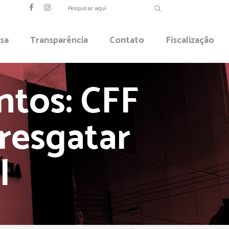
sa
Transparência
Contato
Fiscalização
tos: CFF
resgatar
l