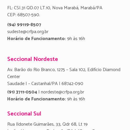
FL: CSI.31 QD.07 LT.10, Nova Marabá, Marabá/PA
CEP: 68507-590.
(94) 99119-8507
sudeste@crfpa.org.br
Horário de Funcionamento:
9h às 16h
Seccional Nordeste
Av. Barão do Rio Branco, 1275 – Sala 102, Edifício Diamond
Center
Saudade I – Castanhal/PA | 68742-090
(91) 3711-0504
| nordeste@crfpa.org.br
Horário de Funcionamento:
9h às 16h
Seccional Sul
Rua Ildonete Guimarães, 33, Qdr 68, Lt 19