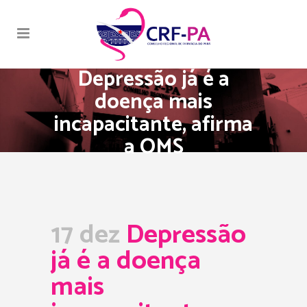
Depressão já é a
doença mais
incapacitante, afirma
a OMS
17 dez
Depressão
já é a doença
mais