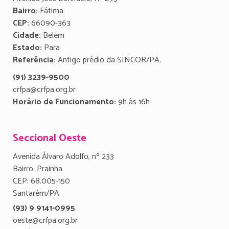
Bairro:
Fátima
CEP:
66090-363
Cidade:
Belém
Estado:
Para
Referência:
Antigo prédio da SINCOR/PA.
(91) 3239-9500
crfpa@crfpa.org.br
Horário de Funcionamento:
9h às 16h
Seccional Oeste
Avenida Álvaro Adolfo, nº 233
Bairro: Prainha
CEP: 68.005-150
Santarém/PA
(93) 9 9141-0995
oeste@crfpa.org.br