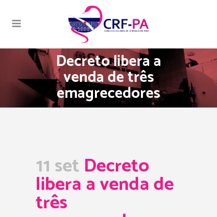
Decreto libera a
venda de três
emagrecedores
11 set
Decreto
libera a venda de
três