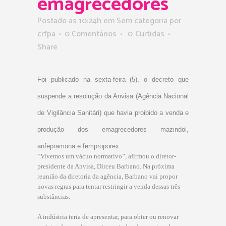
emagrecedores
Postado as 10:24h
em Sem categoria
por
crfpa
0 Comentários
0
Curtidas
Share
Foi publicado na sexta-feira (5), o decreto que
suspende a resolução da Anvisa (Agência Nacional
de Vigilância Sanitári) que havia proibido a venda e
produção dos emagrecedores mazindol,
anfepramona e femproporex.
“Vivemos um vácuo normativo”, afirmou o diretor-
presidente da Anvisa, Dirceu Barbano. Na próxima
reunião da diretoria da agência, Barbano vai propor
novas regras para tentar restringir a venda dessas três
substâncias.
A indústria teria de apresentar, para obter ou renovar